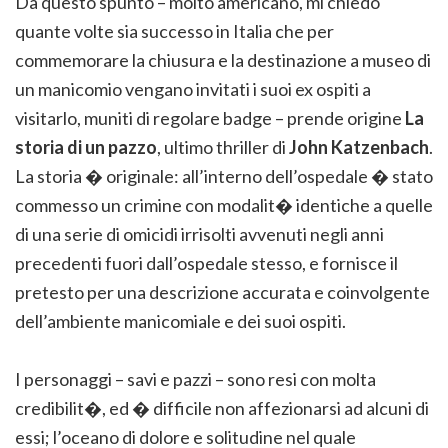
Da questo spunto – molto americano, mi chiedo
quante volte sia successo in Italia che per
commemorare la chiusura e la destinazione a museo di
un manicomio vengano invitati i suoi ex ospiti a
visitarlo, muniti di regolare badge – prende origine
La
storia di un pazzo
, ultimo thriller di
John Katzenbach
.
La storia � originale: all’interno dell’ospedale � stato
commesso un crimine con modalit� identiche a quelle
di una serie di omicidi irrisolti avvenuti negli anni
precedenti fuori dall’ospedale stesso, e fornisce il
pretesto per una descrizione accurata e coinvolgente
dell’ambiente manicomiale e dei suoi ospiti.
I personaggi – savi e pazzi – sono resi con molta
credibilit�, ed � difficile non affezionarsi ad alcuni di
essi; l’oceano di dolore e solitudine nel quale