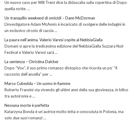
Un nuovo caso per Will Trent dice la didascalia sulla copertina di Dopo
quella notte. …
Un tranquillo weekend di omicidi – Dann McDorman
L’investigatore Adam McAnnis è incaricato di svolgere delle indagini in
un esclusivo circolo di caccia …
La paura nell’anima. Valerio Varesi ospite al NebbiaGialla
Domani si apre la tredicesima edizione del NebbiaGialla Suzzara Noir
Festival e Valerio Varesi sarà …
La sentenza – Christina Dalcher
Dopo “Vox”, il suo primo romanzo distopico che ricorda un po’ “Il
racconto dell’ancella” per …
Marco Cubeddu – Un uomo in fiamme
Roberto Franzini sta vivendo gli ultimi anni della sua giovinezza, in bilico
tra autoironia e …
Nessuna morte è perfetta
Katarzyna Bonda è un’autrice molto letta e conosciuta in Polonia, ma
solo due suoi romanzi …