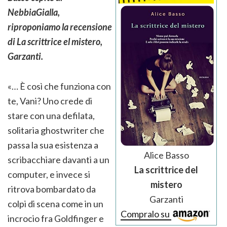
NebbiaGialla,
riproponiamo la recensione
di La scrittrice el mistero,
Garzanti.
«… È così che funziona con
te, Vani? Uno crede di
stare con una defilata,
solitaria ghostwriter che
passa la sua esistenza a
Alice Basso
scribacchiare davanti a un
La scrittrice del
computer, e invece si
mistero
ritrova bombardato da
Garzanti
colpi di scena come in un
Compralo su
incrocio fra Goldfinger e