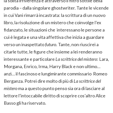
la solita irriverenza e attraverso il filtro sottile della
parodia – dalla singolare ghostwriter. Tante le vicende
in cui Vani rimarrà incastrata: la scrittura di un nuovo
libro, la risoluzione di un mistero che coinvolge l’ex
fidanzato, le situazioni che interessano le persone a
cui è legata e una vita affettiva che inizia a guardare
verso un inaspettato
futuro.
Tante, non riuscirei a
citarle tutte, le figure che insieme a lei renderanno
interessante e particolare
La scrittrice del mistero
: Lara,
Morgana, Enrico, Irma, Harry Black e non ultimo…
anzi… il fascinoso e lungimirante commissario Romeo
Berganza. Potrei dire molto di più di
La scrittrice del
mistero
ma a questo punto penso sia ora di lasciare al
lettore l’intoccabile diritto di scoprire cos’altro Alice
Basso gli ha riservato.