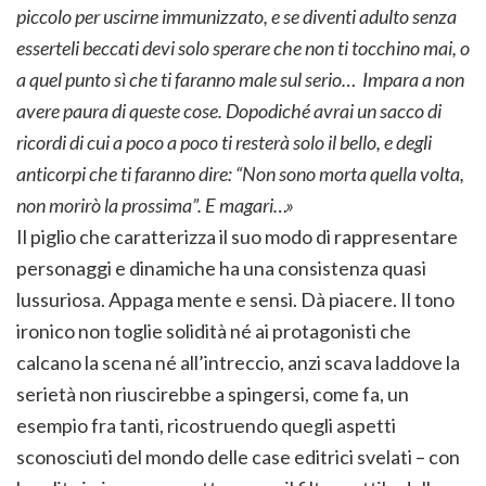
piccolo per uscirne immunizzato, e se diventi adulto senza
esserteli beccati devi solo sperare che non ti tocchino mai, o
a quel punto sì che ti faranno male sul serio… Impara a non
avere paura di queste cose. Dopodiché avrai un sacco di
ricordi di cui a poco a poco ti resterà solo il bello, e degli
anticorpi che ti faranno dire: “Non sono morta quella volta,
non morirò la prossima”. E magari…»
Il piglio che caratterizza il suo modo di rappresentare
personaggi e dinamiche ha una consistenza quasi
lussuriosa. Appaga mente e sensi. Dà piacere. Il tono
ironico non toglie solidità né ai protagonisti che
calcano la scena né all’intreccio, anzi scava laddove la
serietà non riuscirebbe a spingersi, come fa, un
esempio fra tanti, ricostruendo quegli aspetti
sconosciuti del mondo delle case editrici svelati – con