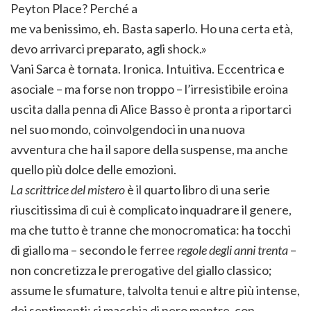
Peyton Place? Perché a
me va benissimo, eh. Basta saperlo. Ho una certa età,
devo arrivarci preparato, agli shock.»
Vani Sarca è tornata. Ironica. Intuitiva. Eccentrica e
asociale – ma forse non troppo – l’irresistibile eroina
uscita dalla penna di Alice Basso è pronta a riportarci
nel suo mondo, coinvolgendoci in una nuova
avventura che ha il sapore della suspense, ma anche
quello più dolce delle emozioni.
La scrittrice del mistero
è il quarto libro di una serie
riuscitissima di cui è complicato inquadrare il genere,
ma che tutto è tranne che monocromatica: ha tocchi
di giallo ma – secondo le ferree
regole degli anni trenta
–
non concretizza le prerogative del giallo classico;
assume le sfumature, talvolta tenui e altre più intense,
dei sentimenti; si macchia di nero mentre, con