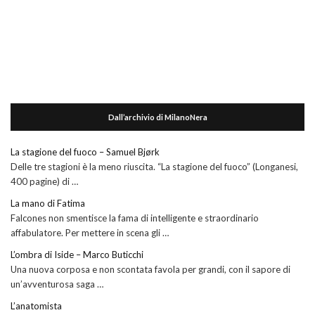
Dall’archivio di MilanoNera
La stagione del fuoco – Samuel Bjørk
Delle tre stagioni è la meno riuscita. “La stagione del fuoco” (Longanesi,
400 pagine) di …
La mano di Fatima
Falcones non smentisce la fama di intelligente e straordinario
affabulatore. Per mettere in scena gli …
L’ombra di Iside – Marco Buticchi
Una nuova corposa e non scontata favola per grandi, con il sapore di
un’avventurosa saga …
L’anatomista