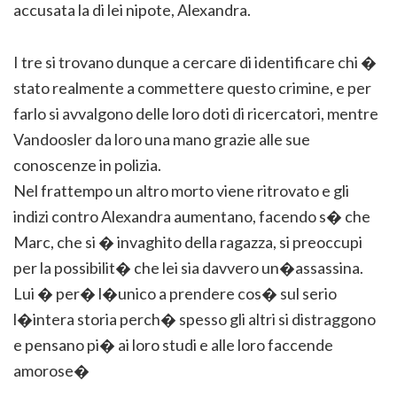
accusata la di lei nipote, Alexandra.
I tre si trovano dunque a cercare di identificare chi �
stato realmente a commettere questo crimine, e per
farlo si avvalgono delle loro doti di ricercatori, mentre
Vandoosler da loro una mano grazie alle sue
conoscenze in polizia.
Nel frattempo un altro morto viene ritrovato e gli
indizi contro Alexandra aumentano, facendo s� che
Marc, che si � invaghito della ragazza, si preoccupi
per la possibilit� che lei sia davvero un�assassina.
Lui � per� l�unico a prendere cos� sul serio
l�intera storia perch� spesso gli altri si distraggono
e pensano pi� ai loro studi e alle loro faccende
amorose�