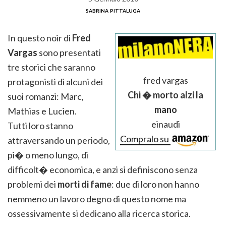
sabrina pittaluga
In questo noir di
Fred
Vargas
sono presentati
tre storici che saranno
fred vargas
protagonisti di alcuni dei
Chi � morto alzi la
suoi romanzi: Marc,
mano
Mathias e Lucien.
einaudi
Tutti loro stanno
Compralo su
attraversando un periodo,
pi� o meno lungo, di
difficolt� economica, e anzi si definiscono senza
problemi dei
morti di fame
: due di loro non hanno
nemmeno un lavoro degno di questo nome ma
ossessivamente si dedicano alla ricerca storica.