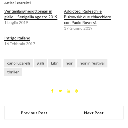
Articoli correlati
Ventimilarighesottoimari in
Addicted, Radeschi e
giallo – Senigallia agosto 2019
Bukowski: due chiacchiere
1 Luglio 2019
con Paolo Roversi.
17 Giugno 2019
Intrigo italiano
16 Febbraio 2017
carlo lucarelli
galli
Libri
noir
noir in festival
thriller
Previous Post
Next Post