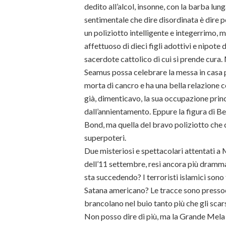
dedito all’alcol, insonne, con la barba lung
sentimentale che dire disordinata è dire 
un poliziotto intelligente e integerrimo, 
affettuoso di dieci figli adottivi e nipote
sacerdote cattolico di cui si prende cura.
Seamus possa celebrare la messa in casa p
morta di cancro e ha una bella relazione co
già, dimenticavo, la sua occupazione pri
dall’annientamento. Eppure la figura di Be
Bond, ma quella del bravo poliziotto che 
superpoteri.
Due misteriosi e spettacolari attentati a 
dell’11 settembre, resi ancora più dramma
sta succedendo? I terroristi islamici sono
Satana americano? Le tracce sono pressoch
brancolano nel buio tanto più che gli scars
Non posso dire di più, ma la Grande Mela 