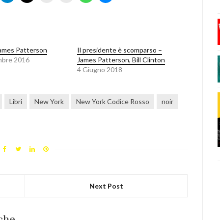
James Patterson
Il presidente è scomparso –
mbre 2016
James Patterson, Bill Clinton
4 Giugno 2018
Libri
New York
New York Codice Rosso
noir
Next Post
he...