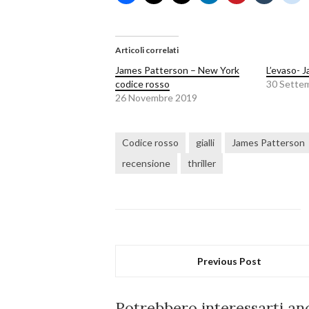
Articoli correlati
James Patterson – New York
L’evaso- 
codice rosso
30 Sette
26 Novembre 2019
Codice rosso
gialli
James Patterson
recensione
thriller
Previous Post
Potrebbero interessarti anc