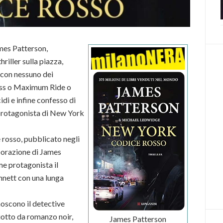
ames Patterson,
riller sulla piazza,
 con nessuno dei
oss o Maximum Ride o
di e infine confesso di
protagonista di New York
 rosso, pubblicato negli
laborazione di James
e protagonista il
nnett con una lunga
oscono il detective
ziotto da romanzo noir,
James Patterson