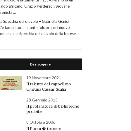
Fine luglio, esattamente il 27. A Milano fa un
caldo africano. Orazio Perdersoli, giovane
cronista …
La Specchia del diavolo – Gabriella Genisi
C’è tanta storia e tanto folclore, nel nuovo
romanzo La Specchia del diavolo della barese …
Da riscoprire
19 Novembre 2021
Il talento del cappellano –
Cristina Cassar Scalia
28 Gennaio 2013
Il profanatore di biblioteche
proibite
8 Ottobre 2006
Il Poeta � tornato