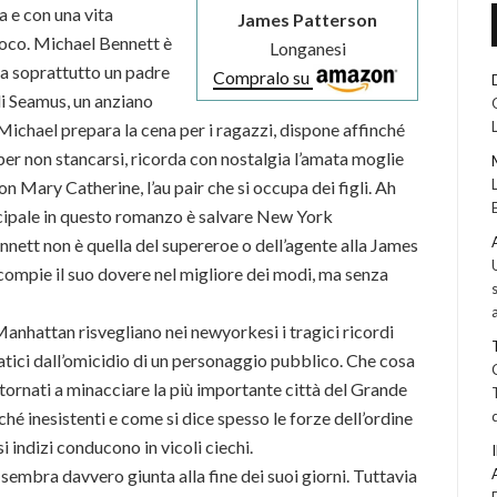
a e con una vita
James Patterson
poco. Michael Bennett è
Longanesi
ma soprattutto un padre
Compralo su
 di Seamus, un anziano
 Michael prepara la cena per i ragazzi, dispone affinché
er non stancarsi, ricorda con nostalgia l’amata moglie
n Mary Catherine, l’au pair che si occupa dei figli. Ah
ncipale in questo romanzo è salvare New York
nnett non è quella del supereroe o dell’agente alla James
compie il suo dovere nel migliore dei modi, ma senza
Manhattan risvegliano nei newyorkesi i tragici ricordi
tici dall’omicidio di un personaggio pubblico. Che cosa
 tornati a minacciare la più importante città del Grande
é inesistenti e come si dice spesso le forze dell’ordine
i indizi conducono in vicoli ciechi.
sembra davvero giunta alla fine dei suoi giorni. Tuttavia