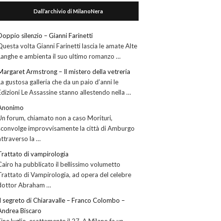
Dall’archivio di MilanoNera
Doppio silenzio – Gianni Farinetti
Questa volta Gianni Farinetti lascia le amate Alte
Langhe e ambienta il suo ultimo romanzo …
Margaret Armstrong – Il mistero della vetreria
La gustosa galleria che da un paio d’anni le
Edizioni Le Assassine stanno allestendo nella …
Anonimo
Un forum, chiamato non a caso Morituri,
sconvolge improvvisamente la città di Amburgo
attraverso la …
Trattato di vampirologia
Cairo ha pubblicato il bellissimo volumetto
Trattato di Vampirologia, ad opera del celebre
dottor Abraham …
Il segreto di Chiaravalle – Franco Colombo –
Andrea Biscaro