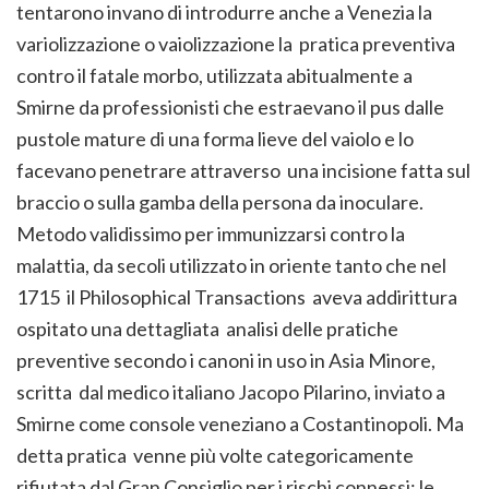
tentarono invano di introdurre anche a Venezia la
variolizzazione o vaiolizzazione la pratica preventiva
contro il fatale morbo, utilizzata abitualmente a
Smirne da professionisti che estraevano il pus dalle
pustole mature di una forma lieve del vaiolo e lo
facevano penetrare attraverso una incisione fatta sul
braccio o sulla gamba della persona da inoculare.
Metodo validissimo per immunizzarsi contro la
malattia, da secoli utilizzato in oriente tanto che nel
1715 il Philosophical Transactions aveva addirittura
ospitato una dettagliata analisi delle pratiche
preventive secondo i canoni in uso in Asia Minore,
scritta dal medico italiano Jacopo Pilarino, inviato a
Smirne come console veneziano a Costantinopoli. Ma
detta pratica venne più volte categoricamente
rifiutata dal Gran Consiglio per i rischi connessi: le