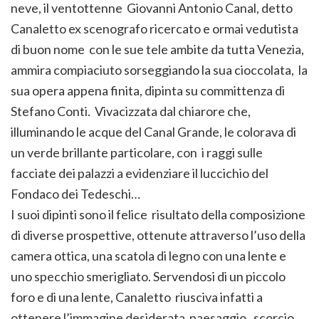
neve, il ventottenne Giovanni Antonio Canal, detto
Canaletto ex scenografo ricercato e ormai vedutista
di buon nome con le sue tele ambite da tutta Venezia,
ammira compiaciuto sorseggiando la sua cioccolata, la
sua opera appena finita, dipinta su committenza di
Stefano Conti. Vivacizzata dal chiarore che,
illuminando le acque del Canal Grande, le colorava di
un verde brillante particolare, con i raggi sulle
facciate dei palazzi a evidenziare il luccichio del
Fondaco dei Tedeschi…
I suoi dipinti sono il felice risultato della composizione
di diverse prospettive, ottenute attraverso l’uso della
camera ottica, una scatola di legno con una lente e
uno specchio smerigliato. Servendosi di un piccolo
foro e di una lente, Canaletto riusciva infatti a
ottenere l’immagine desiderata paesaggio, scorcio,