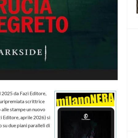
 2025 da Fazi Editore,
pluripremiata scrittrice
 alle stampe un nuovo
i Editore, aprile 2026) si
su due piani paralleli di