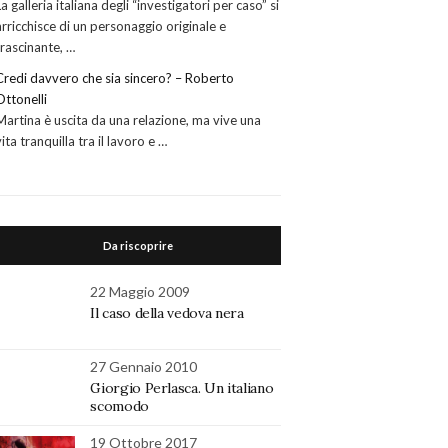
La galleria italiana degli “investigatori per caso” si
arricchisce di un personaggio originale e
trascinante, …
Credi davvero che sia sincero? – Roberto
Ottonelli
Martina è uscita da una relazione, ma vive una
vita tranquilla tra il lavoro e …
Da riscoprire
22 Maggio 2009
Il caso della vedova nera
27 Gennaio 2010
Giorgio Perlasca. Un italiano
scomodo
19 Ottobre 2017