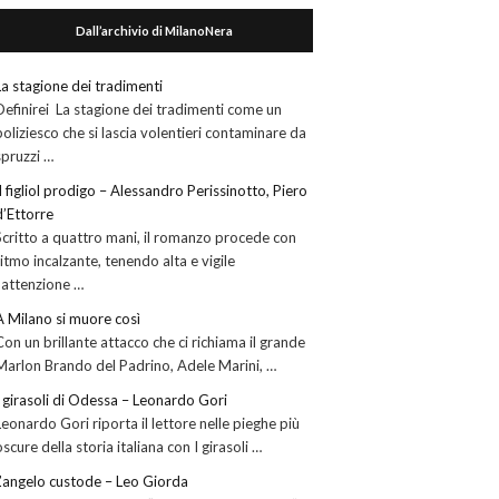
Dall’archivio di MilanoNera
La stagione dei tradimenti
Definirei La stagione dei tradimenti come un
poliziesco che si lascia volentieri contaminare da
spruzzi …
Il figliol prodigo – Alessandro Perissinotto, Piero
d’Ettorre
Scritto a quattro mani, il romanzo procede con
ritmo incalzante, tenendo alta e vigile
l’attenzione …
A Milano si muore così
Con un brillante attacco che ci richiama il grande
Marlon Brando del Padrino, Adele Marini, …
I girasoli di Odessa – Leonardo Gori
Leonardo Gori riporta il lettore nelle pieghe più
oscure della storia italiana con I girasoli …
L’angelo custode – Leo Giorda