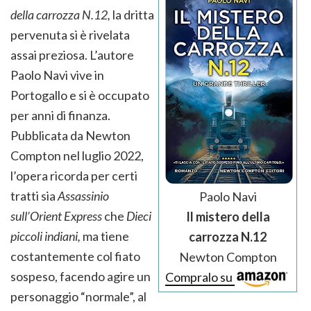
della carrozza N.12,
la dritta
pervenuta si è rivelata
assai preziosa. L’autore
Paolo Navi vive in
Portogallo e si è occupato
per anni di finanza.
Pubblicata da Newton
Compton nel luglio 2022,
l’opera ricorda per certi
tratti sia
Assassinio
Paolo Navi
sull’Orient Express
che
Dieci
Il mistero della
piccoli indiani,
ma tiene
carrozza N.12
costantemente col fiato
Newton Compton
sospeso, facendo agire un
Compralo su
personaggio “normale”, al