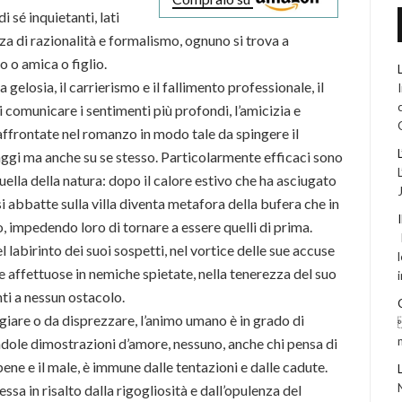
 sé inquietanti, lati
za di razionalità e formalismo, ognuno si trova a
o o amica o figlio.
elosia, il carrierismo e il fallimento professionale, il
di comunicare i sentimenti più profondi, l’amicizia e
ffrontate nel romanzo in modo tale da spingere il
naggi ma anche su se stesso. Particolarmente efficaci sono
quella della natura: dopo il calore estivo che ha asciugato
i abbatte sulla villa diventa metafora della bufera che in
o, impedendo loro di tornare a essere quelli di prima.
l labirinto dei suoi sospetti, nel vortice delle sue accuse
e affettuose in nemiche spietate, nella tenerezza del suo
ti a nessun ostacolo.
giare o da disprezzare, l’animo umano è in grado di
dole dimostrazioni d’amore, nessuno, anche chi pensa di
ene e il male, è immune dalle tentazioni e dalle cadute.
a in risalto dalla rigogliosità e dall’opulenza del