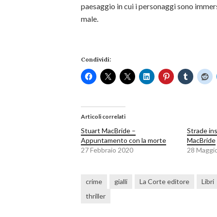
paesaggio in cui i personaggi sono immers
male.
Condividi:
Articoli correlati
Stuart MacBride –
Strade in
Appuntamento con la morte
MacBride
27 Febbraio 2020
28 Maggi
crime
gialli
La Corte editore
Libri
thriller