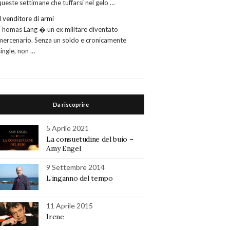
queste settimane che tuffarsi nel gelo …
Il venditore di armi
Thomas Lang � un ex militare diventato
mercenario. Senza un soldo e cronicamente
single, non …
Da riscoprire
5 Aprile 2021
La consuetudine del buio –
Amy Engel
9 Settembre 2014
L’inganno del tempo
11 Aprile 2015
Irene