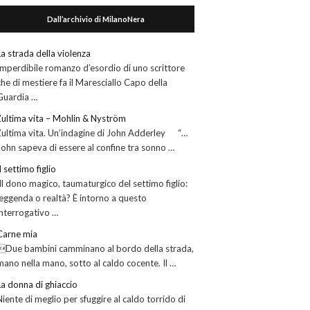
Dall’archivio di MilanoNera
La strada della violenza
Imperdibile romanzo d’esordio di uno scrittore
che di mestiere fa il Maresciallo Capo della
Guardia …
L’ultima vita – Mohlin & Nyström
L’ultima vita. Un’indagine di John Adderley “…
John sapeva di essere al confine tra sonno …
Il settimo figlio
Il dono magico, taumaturgico del settimo figlio:
leggenda o realtà? È intorno a questo
interrogativo …
Carne mia
Due bambini camminano al bordo della strada,
mano nella mano, sotto al caldo cocente. Il …
La donna di ghiaccio
Niente di meglio per sfuggire al caldo torrido di