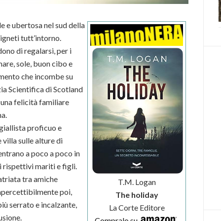
e e ubertosa nel sud della
igneti tutt’intorno.
no di regalarsi, per i
mare, sole, buon cibo e
dimento che incombe su
zia Scientifica di Scotland
na felicità familiare
ma.
giallista proficuo e
villa sulle alture di
entrano a poco a poco in
ispettivi mariti e figli.
atriata tra amiche
T.M. Logan
mpercettibilmente poi,
The holiday
iù serrato e incalzante,
La Corte Editore
usione.
Compralo su