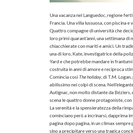
Una vacanza nel Languedoc, regione fertil
Francia. Una villa lussuosa, con piscina e v
Quattro compagne di università che decido
loro primi quarant’anni, una settimana di 
chiacchierate con mariti e amici. Un tra
una di loro, Kate, investigatrice della poli
Yard e che potrebbe mandare in frantumi u
costruita in anni di amore e reciproca sti
Comincia così
The holiday
, di T.M. Logan, 
abilissimo nei colpi di scena. Nell’elegante 
Autignac, non molto distante da Béziers, 
scena le quattro donne protagoniste, con i r
La serenità e la spensieratezza della rimp
cominciano però a incrinarsi, dapprima i
pagina dopo pagina, in un climax sempre p
sino a precipitare verso una tragica concl