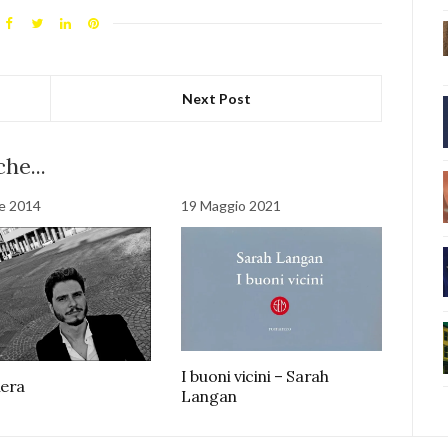
Next Post
he...
le 2014
19 Maggio 2021
I buoni vicini – Sarah
nera
Langan