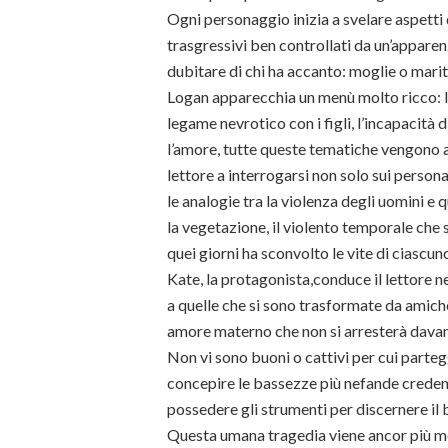
Ogni personaggio inizia a svelare aspetti di
trasgressivi ben controllati da un’apparen
dubitare di chi ha accanto: moglie o marit
Logan apparecchia un menù molto ricco: la g
legame nevrotico con i figli, l’incapacità 
l’amore, tutte queste tematiche vengono a
lettore a interrogarsi non solo sui perso
le analogie tra la violenza degli uomini e 
la vegetazione, il violento temporale che s
quei giorni ha sconvolto le vite di ciascun
Kate, la protagonista,conduce il lettore ne
a quelle che si sono trasformate da amich
amore materno che non si arresterà davan
Non vi sono buoni o cattivi per cui parteg
concepire le bassezze più nefande creden
possedere gli strumenti per discernere il b
Questa umana tragedia viene ancor più mess