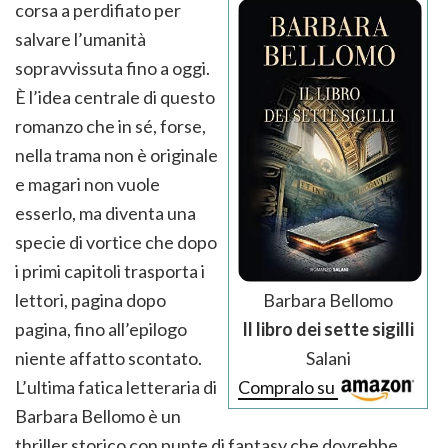
corsa a perdifiato per
salvare l’umanità
sopravvissuta fino a oggi.
È l’idea centrale di questo
romanzo che in sé, forse,
nella trama non è originale
e magari non vuole
esserlo, ma diventa una
specie di vortice che dopo
i primi capitoli trasporta i
Barbara Bellomo
lettori, pagina dopo
Il libro dei sette sigilli
pagina, fino all’epilogo
Salani
niente affatto scontato.
Compralo su
L’ultima fatica letteraria di
Barbara Bellomo è un
thriller storico con punte di fantasy che dovrebbe