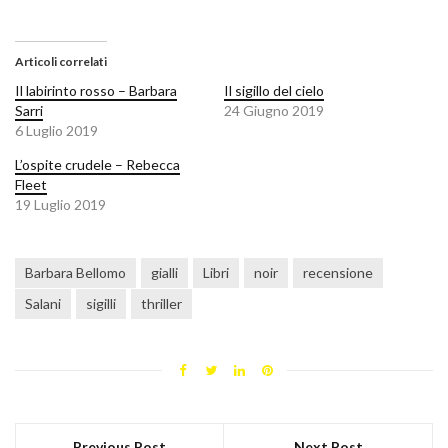
Articoli correlati
Il labirinto rosso – Barbara
Il sigillo del cielo
Sarri
24 Giugno 2019
6 Luglio 2019
L’ospite crudele – Rebecca
Fleet
19 Luglio 2019
Barbara Bellomo
gialli
Libri
noir
recensione
Salani
sigilli
thriller
Previous Post
Next Post