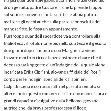
tragici quando inspiegabili, a cominciare dall’omicidio
di un gesuita, padre Costarelli, che la prende troppo
sul serio e, convinto che la scrittrice abbia potuto
mettere gli occhi anche sulla parte sconosciuta del
manoscritto, le fissa un appuntamento.
Purtroppo quando il sacerdote va a controllare alla
Biblioteca , il rotolo non è più nella sua teca e il gesuita
due giorni dopo l’incontro con Margherita viene
trovato morto in circostanze così poco chiare che il
decesso sarà oggetto di un’indagine della quale viene
incaricata Erika Cipriani, giovane ufficiale dei Ros, il
corpo per le indagini speciali dei carabinieri.
Colpi di scena e continui salti nel passato remoto si
alternano in questo romanzo scritto con mano sicura e
grandi capacità divulgative dalla Bellomo, giovane
autrice che, da brava professoressa di liceo