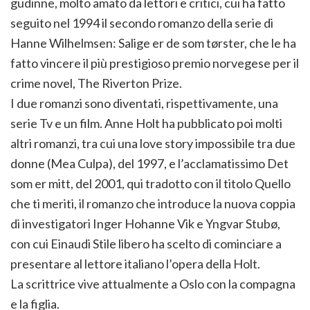
gudinne, molto amato da lettori e critici, cui ha fatto
seguito nel 1994 il secondo romanzo della serie di
Hanne Wilhelmsen: Salige er de som tørster, che le ha
fatto vincere il più prestigioso premio norvegese per il
crime novel, The Riverton Prize.
I due romanzi sono diventati, rispettivamente, una
serie Tv e un film. Anne Holt ha pubblicato poi molti
altri romanzi, tra cui una love story impossibile tra due
donne (Mea Culpa), del 1997, e l’acclamatissimo Det
som er mitt, del 2001, qui tradotto con il titolo Quello
che ti meriti, il romanzo che introduce la nuova coppia
di investigatori Inger Hohanne Vik e Yngvar Stubø,
con cui Einaudi Stile libero ha scelto di cominciare a
presentare al lettore italiano l’opera della Holt.
La scrittrice vive attualmente a Oslo con la compagna
e la figlia.