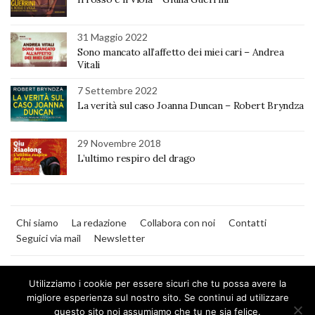
31 Maggio 2022
Sono mancato all’affetto dei miei cari – Andrea
Vitali
7 Settembre 2022
La verità sul caso Joanna Duncan – Robert Bryndza
29 Novembre 2018
L’ultimo respiro del drago
Chi siamo
La redazione
Collabora con noi
Contatti
Seguici via mail
Newsletter
Utilizziamo i cookie per essere sicuri che tu possa avere la
migliore esperienza sul nostro sito. Se continui ad utilizzare
questo sito noi assumiamo che tu ne sia felice.