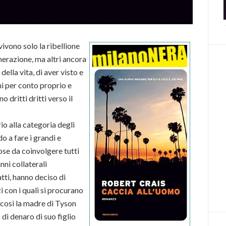
vivono solo la ribellione
generazione, ma altri ancora
della vita, di aver visto e
i per conto proprio e
 dritti dritti verso il
o alla categoria degli
o a fare i grandi e
ose da coinvolgere tutti
nni collaterali
atti, hanno deciso di
i con i quali si procurano
E così la madre di Tyson
di denaro di suo figlio