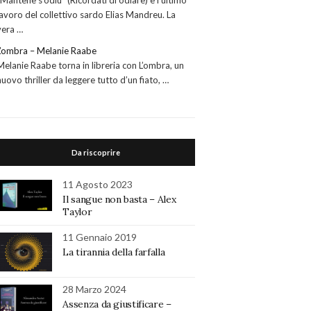
“Mantene s’odiu” (Ricordati di odiare) è l’ultimo
lavoro del collettivo sardo Elias Mandreu. La
vera …
L’ombra – Melanie Raabe
Melanie Raabe torna in libreria con L’ombra, un
nuovo thriller da leggere tutto d’un fiato, …
Da riscoprire
11 Agosto 2023
Il sangue non basta – Alex
Taylor
11 Gennaio 2019
La tirannia della farfalla
28 Marzo 2024
Assenza da giustificare –