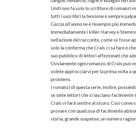
sangue, vendette, fughe e indagini serrate
Uniti non fa solo lo scrittore di romanzi m
tutti i suoi libri la tensione è sempre palpa
Caccia all’uomo
ne è l’esempio più immedia
immediatamente i killer Harvey e Stemms ri
nell’azione del racconto, come se fosse a
solo la conferma che Crais ci sa fare e che 
suo pubblico di lettori affezionati che a
Ovviamente ogni romanzo di Crais può ess
volete approcciarvi per la prima volta a 
problemi.
I romanzi di questa serie, inoltre, possie
se siete lettori che si lasciano facilmente
Crais vi farà sentire al sicuro. Così come 
provare con qualcosa di facilmente abbo
storia, grande suspense, un numero ragion