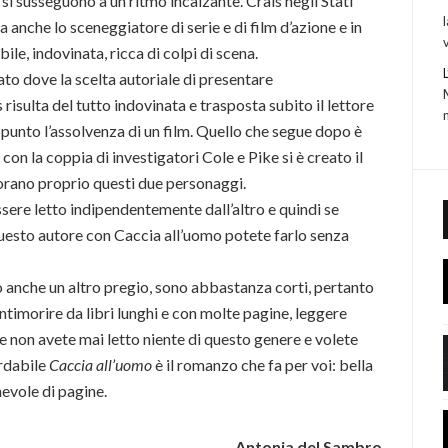
 si susseguono a un ritmo incalzante. Crais negli Stati
a anche lo sceneggiatore di serie e di film d’azione e in
bile, indovinata, ricca di colpi di scena.
to dove la scelta autoriale di presentare
sulta del tutto indovinata e trasposta subito il lettore
ppunto l’assolvenza di un film. Quello che segue dopo è
con la coppia di investigatori Cole e Pike si è creato il
dorano proprio questi due personaggi.
ere letto indipendentemente dall’altro e quindi se
questo autore con Caccia all’uomo potete farlo senza
do anche un altro pregio, sono abbastanza corti, pertanto
 intimorire da libri lunghi e con molte pagine, leggere
se non avete mai letto niente di questo genere e volete
rdabile
Caccia all’uomo
è il romanzo che fa per voi: bella
evole di pagine.
Antonia del Sambro