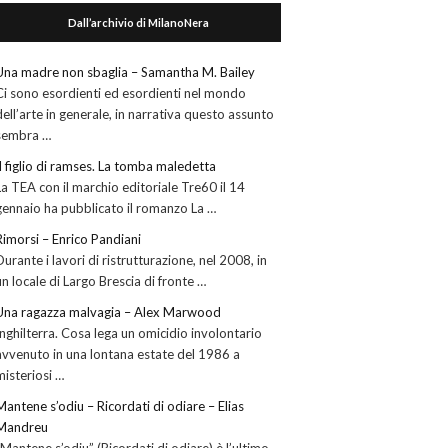
Dall’archivio di MilanoNera
Una madre non sbaglia – Samantha M. Bailey
Ci sono esordienti ed esordienti nel mondo
dell’arte in generale, in narrativa questo assunto
sembra …
Il figlio di ramses. La tomba maledetta
La TEA con il marchio editoriale Tre60 il 14
gennaio ha pubblicato il romanzo La …
Rimorsi – Enrico Pandiani
Durante i lavori di ristrutturazione, nel 2008, in
un locale di Largo Brescia di fronte …
Una ragazza malvagia – Alex Marwood
Inghilterra. Cosa lega un omicidio involontario
avvenuto in una lontana estate del 1986 a
misteriosi …
Mantene s’odiu – Ricordati di odiare – Elias
Mandreu