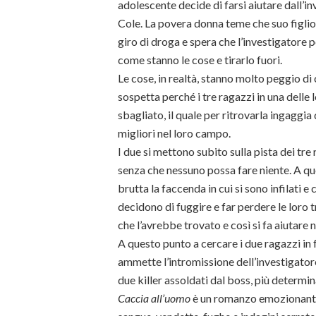
adolescente decide di farsi aiutare dall’in
Cole. La povera donna teme che suo figlio 
giro di droga e spera che l’investigatore
come stanno le cose e tirarlo fuori.
Le cose, in realtà, stanno molto peggio d
sospetta perché i tre ragazzi in una delle
sbagliato, il quale per ritrovarla ingaggia d
migliori nel loro campo.
I due si mettono subito sulla pista dei tre
senza che nessuno possa fare niente. A 
brutta la faccenda in cui si sono infilati e 
decidono di fuggire e far perdere le loro
che l’avrebbe trovato e così si fa aiutare 
A questo punto a cercare i due ragazzi in f
ammette l’intromissione dell’investigatore 
due killer assoldati dal boss, più determin
Caccia all’uomo
è un romanzo emozionante 