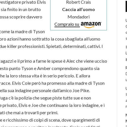
vestigatore privato Elvis
Robert Crais
sia finito in un brutto
Caccia all’uomo
 possa scoprire davvero
Mondadori
Compralo su
i come la madre di Tyson
 loro azioni hanno sottratto la cosa sbagliata all’uomo
ue killer professionisti. Spietati, determinati, cattivi. I
 ragazzi e il primo a farne le spese è Alec che viene ucciso
questo punto Tyson e Amber comprendono quanto sia
che la loro stessa vita è in serio pericolo. E allora
 tracce. Elvis Cole però ha promesso alla madre di Tyson
nella sua indagine personale dall’amico Joe Pike.
uga c’è la polizia che segue piste tutte sue e non
privato, Elvis e Joe che continuano la loro indagine, e i
ati che mai a trovarli per primi.
e ricchissimo di colpi di scena, dove spargimenti di