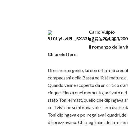
Carlo Vulpio
Il genio infelice
Il romanzo della v
Chiareletter
e
Di essere un genio, lui non ci ha mai credut
compaesani della Bassa nell’età matura e g
Quando venne scoperto da un critico d’art
cinque. Fino a quel momento, arrivato nel 
stato Toni el matt, quello che dipingeva ani
così vivi che sembrava volessero uscire da
Toni dipingeva e poi regalava i quadri, del
disprezzavano. Chi, negli anni della miser