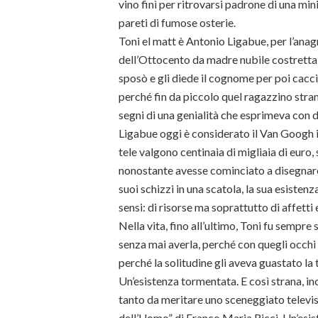
vino finì per ritrovarsi padrone di una min
pareti di fumose osterie.
Toni el matt è Antonio Ligabue, per l’anag
dell’Ottocento da madre nubile costretta 
sposò e gli diede il cognome per poi caccia
perché fin da piccolo quel ragazzino strano
segni di una genialità che esprimeva con 
Ligabue oggi è considerato il Van Googh i
tele valgono centinaia di migliaia di euro,
nonostante avesse cominciato a disegnar
suoi schizzi in una scatola, la sua esistenza
sensi: di risorse ma soprattutto di affetti 
Nella vita, fino all’ultimo, Toni fu semp
senza mai averla, perché con quegli occhi 
perché la solitudine gli aveva guastato la
Un’esistenza tormentata. E così strana, in
tanto da meritare uno sceneggiato televisi
dell’Uomo” di Franco Maria Ricci. Un’esi