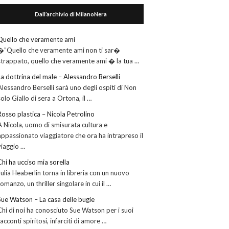
Dall’archivio di MilanoNera
Quello che veramente ami
�”Quello che veramente ami non ti sar�
strappato, quello che veramente ami � la tua …
La dottrina del male – Alessandro Berselli
Alessandro Berselli sarà uno degli ospiti di Non
solo Giallo di sera a Ortona, il …
Rosso plastica – Nicola Petrolino
A Nicola, uomo di smisurata cultura e
appassionato viaggiatore che ora ha intrapreso il
viaggio …
Chi ha ucciso mia sorella
Julia Heaberlin torna in libreria con un nuovo
romanzo, un thriller singolare in cui il …
Sue Watson – La casa delle bugie
Chi di noi ha conosciuto Sue Watson per i suoi
racconti spiritosi, infarciti di amore …