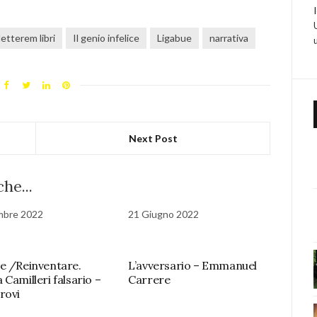
etterem libri
Il genio infelice
Ligabue
narrativa
Next Post
he...
mbre 2022
21 Giugno 2022
e /Reinventare.
L’avversario – Emmanuel
Camilleri falsario –
Carrere
rovi