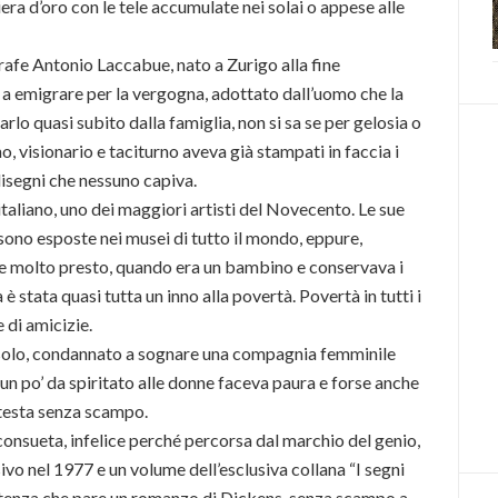
iera d’oro con le tele accumulate nei solai o appese alle
rafe Antonio Laccabue, nato a Zurigo alla fine
a emigrare per la vergogna, adottato dall’uomo che la
rlo quasi subito dalla famiglia, non si sa se per gelosia o
, visionario e taciturno aveva già stampati in faccia i
disegni che nessuno capiva.
taliano, uno dei maggiori artisti del Novecento. Le sue
 sono esposte nei musei di tutto il mondo, eppure,
e molto presto, quando era un bambino e conservava i
 è stata quasi tutta un inno alla povertà. Povertà in tutti i
e di amicizie.
re solo, condannato a sognare una compagnia femminile
un po’ da spiritato alle donne faceva paura e forse anche
 testa senza scampo.
consueta, infelice perché percorsa dal marchio del genio,
vo nel 1977 e un volume dell’esclusiva collana “I segni
stenza che pare un romanzo di Dickens, senza scampo a