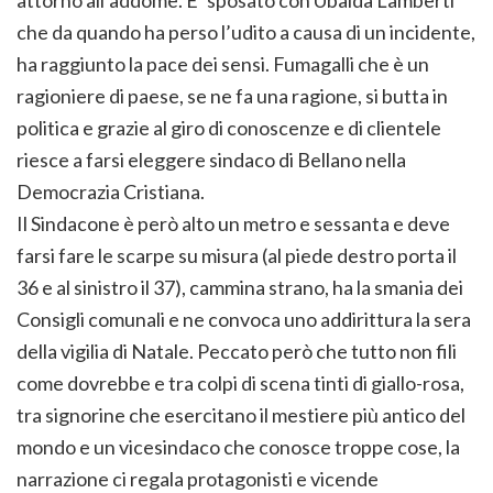
attorno all’addome. E’ sposato con Ubalda Lamberti
che da quando ha perso l’udito a causa di un incidente,
ha raggiunto la pace dei sensi. Fumagalli che è un
ragioniere di paese, se ne fa una ragione, si butta in
politica e grazie al giro di conoscenze e di clientele
riesce a farsi eleggere sindaco di Bellano nella
Democrazia Cristiana.
Il Sindacone è però alto un metro e sessanta e deve
farsi fare le scarpe su misura (al piede destro porta il
36 e al sinistro il 37), cammina strano, ha la smania dei
Consigli comunali e ne convoca uno addirittura la sera
della vigilia di Natale. Peccato però che tutto non fili
come dovrebbe e tra colpi di scena tinti di giallo-rosa,
tra signorine che esercitano il mestiere più antico del
mondo e un vicesindaco che conosce troppe cose, la
narrazione ci regala protagonisti e vicende