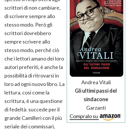
scrittori di non cambiare,
di scrivere sempre allo
stesso modo. Però gli
scrittori dovrebbero
sempre scrivere allo
stesso modo, perché ciò
che i lettori amano dei loro
autori preferiti, è anche la
possibilità di ritrovarsi in
Andrea Vitali
loro ad ogni nuovo libro. La
Gli ultimi passi del
lettura, così come la
sindacone
scrittura, è una questione
Garzanti
di fedeltà: succede per il
Compralo su
grande Camilleri con il più
seriale dei commissari,