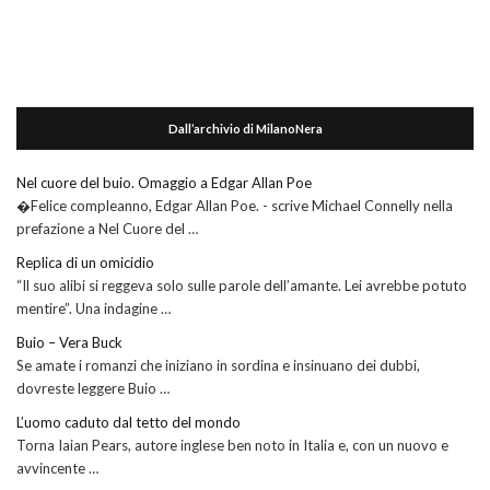
Dall’archivio di MilanoNera
Nel cuore del buio. Omaggio a Edgar Allan Poe
�Felice compleanno, Edgar Allan Poe. - scrive Michael Connelly nella
prefazione a Nel Cuore del …
Replica di un omicidio
“Il suo alibi si reggeva solo sulle parole dell’amante. Lei avrebbe potuto
mentire”. Una indagine …
Buio – Vera Buck
Se amate i romanzi che iniziano in sordina e insinuano dei dubbi,
dovreste leggere Buio …
L’uomo caduto dal tetto del mondo
Torna Iaian Pears, autore inglese ben noto in Italia e, con un nuovo e
avvincente …