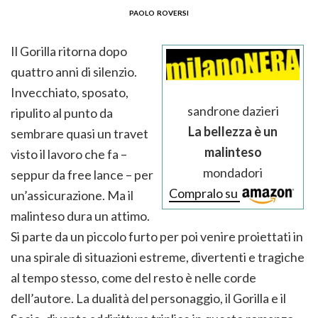
paolo roversi
Il Gorilla ritorna dopo
quattro anni di silenzio.
Invecchiato, sposato,
sandrone dazieri
ripulito al punto da
La bellezza è un
sembrare quasi un travet
malinteso
visto il lavoro che fa –
mondadori
seppur da free lance – per
Compralo su
un’assicurazione. Ma il
malinteso dura un attimo.
Si parte da un piccolo furto per poi venire proiettati in
una spirale di situazioni estreme, divertenti e tragiche
al tempo stesso, come del resto è nelle corde
dell’autore. La dualità del personaggio, il Gorilla e il