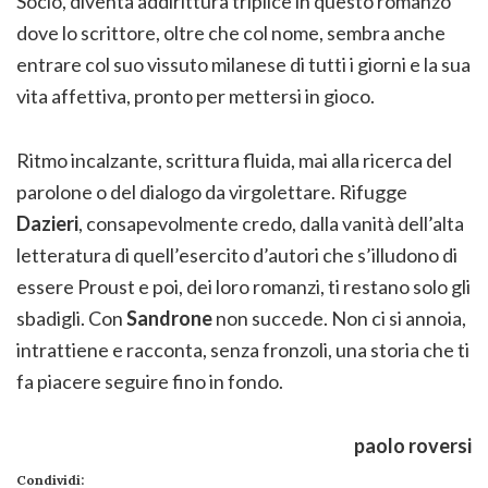
Socio, diventa addirittura triplice in questo romanzo
dove lo scrittore, oltre che col nome, sembra anche
entrare col suo vissuto milanese di tutti i giorni e la sua
vita affettiva, pronto per mettersi in gioco.
Ritmo incalzante, scrittura fluida, mai alla ricerca del
parolone o del dialogo da virgolettare. Rifugge
Dazieri
, consapevolmente credo, dalla vanità dell’alta
letteratura di quell’esercito d’autori che s’illudono di
essere Proust e poi, dei loro romanzi, ti restano solo gli
sbadigli. Con
Sandrone
non succede. Non ci si annoia,
intrattiene e racconta, senza fronzoli, una storia che ti
fa piacere seguire fino in fondo.
paolo roversi
Condividi: