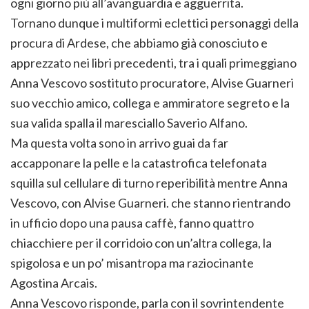
ogni giorno più all’avanguardia e agguerrita.
Tornano dunque i multiformi eclettici personaggi della
procura di Ardese, che abbiamo già conosciuto e
apprezzato nei libri precedenti, tra i quali primeggiano
Anna Vescovo sostituto procuratore, Alvise Guarneri
suo vecchio amico, collega e ammiratore segreto e la
sua valida spalla il maresciallo Saverio Alfano.
Ma questa volta sono in arrivo guai da far
accapponare la pelle e la catastrofica telefonata
squilla sul cellulare di turno reperibilità mentre Anna
Vescovo, con Alvise Guarneri. che stanno rientrando
in ufficio dopo una pausa caffè, fanno quattro
chiacchiere per il corridoio con un’altra collega, la
spigolosa e un po’ misantropa ma raziocinante
Agostina Arcais.
Anna Vescovo risponde, parla con il sovrintendente