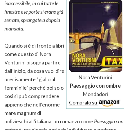
inaccessibile, in cui tutte le
finestre e le porte si erano già
serrate, sprangate a doppia
mandata.
Quando si è di fronte a libri
come questo di Nora
Venturini bisogna partire
dall’inizio, da cosa vuol dire
Nora Venturini
precisamente “giallo al
Paesaggio con ombre
femminile” perché poi solo
Mondadori
così si può comprendere
Compralo su
appieno che nell’enorme
mare magnum di
polizieschi all’italiana, un romanzo come
Paesaggio con
ombre
è una piccola perla da individuare e goderne.