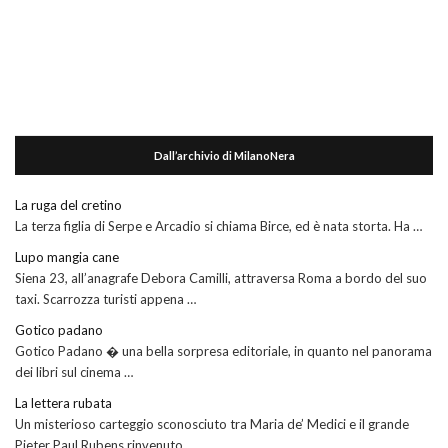
Dall’archivio di MilanoNera
La ruga del cretino
La terza figlia di Serpe e Arcadio si chiama Birce, ed è nata storta. Ha …
Lupo mangia cane
Siena 23, all’anagrafe Debora Camilli, attraversa Roma a bordo del suo
taxi. Scarrozza turisti appena …
Gotico padano
Gotico Padano � una bella sorpresa editoriale, in quanto nel panorama
dei libri sul cinema …
La lettera rubata
Un misterioso carteggio sconosciuto tra Maria de’ Medici e il grande
Pieter Paul Rubens rinvenuto …