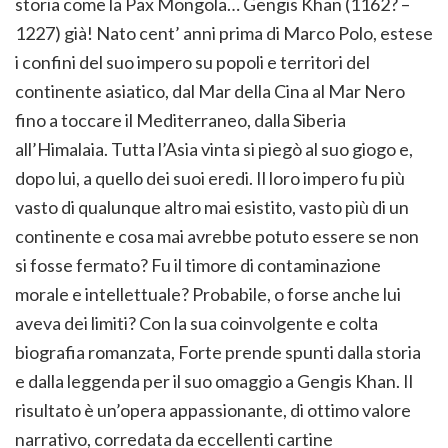
storia come la Pax Mongola… Gengis Khan (1162? –
1227) già! Nato cent’ anni prima di Marco Polo, estese
i confini del suo impero su popoli e territori del
continente asiatico, dal Mar della Cina al Mar Nero
fino a toccare il Mediterraneo, dalla Siberia
all’Himalaia. Tutta l’Asia vinta si piegò al suo giogo e,
dopo lui, a quello dei suoi eredi. Il loro impero fu più
vasto di qualunque altro mai esistito, vasto più di un
continente e cosa mai avrebbe potuto essere se non
si fosse fermato? Fu il timore di contaminazione
morale e intellettuale? Probabile, o forse anche lui
aveva dei limiti? Con la sua coinvolgente e colta
biografia romanzata, Forte prende spunti dalla storia
e dalla leggenda per il suo omaggio a Gengis Khan. Il
risultato è un’opera appassionante, di ottimo valore
narrativo, corredata da eccellenti cartine