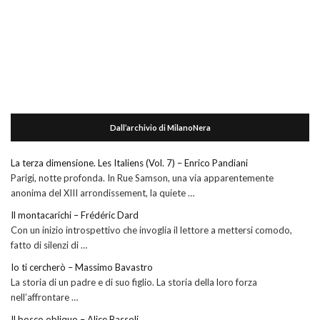
Dall’archivio di MilanoNera
La terza dimensione. Les Italiens (Vol. 7) – Enrico Pandiani
Parigi, notte profonda. In Rue Samson, una via apparentemente
anonima del XIII arrondissement, la quiete …
Il montacarichi – Frédéric Dard
Con un inizio introspettivo che invoglia il lettore a mettersi comodo,
fatto di silenzi di …
Io ti cercherò – Massimo Bavastro
La storia di un padre e di suo figlio. La storia della loro forza
nell’affrontare …
Il bosco obliquo – Alice Bassoli