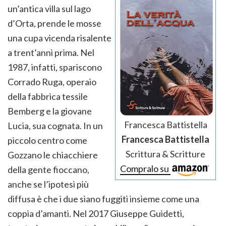
un’antica villa sul lago
d’Orta, prende le mosse
una cupa vicenda risalente
a trent’anni prima. Nel
1987, infatti, spariscono
Corrado Ruga, operaio
della fabbrica tessile
Bemberg e la giovane
Francesca Battistella
Lucia, sua cognata. In un
Francesca Battistella
piccolo centro come
Scrittura & Scritture
Gozzano le chiacchiere
Compralo su
della gente fioccano,
anche se l’ipotesi più
diffusa è che i due siano fuggiti insieme come una
coppia d’amanti. Nel 2017 Giuseppe Guidetti,