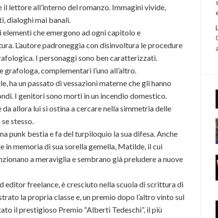
l lettore all’interno del romanzo. Immagini vivide,
i, dialoghi mai banali.
vi elementi che emergono ad ogni capitolo e
ettura. L’autore padroneggia con disinvoltura le procedure
grafologica. I personaggi sono ben caratterizzati.
e grafologa, complementari l’uno all’altro.
le, ha un passato di vessazioni materne che gli hanno
fondi. I genitori sono morti in un incendio domestico.
da allora lui si ostina a cercare nella simmetria delle
 se stesso.
na punk bestia e fa del turpiloquio la sua difesa. Anche
te in memoria di sua sorella gemella, Matilde, il cui
unzionano a meraviglia e sembrano già preludere a nuove
editor freelance, è cresciuto nella scuola di scrittura di
rato la propria classe e, un premio dopo l’altro vinto sul
tato il prestigioso Premio “Alberti Tedeschi”, il più