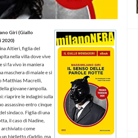
ano Giri (Giallo
i 2020)
a Altieri, figlia del
pita nella villa dove vive
 si fa vivo in maniera
na maschera di maiale e si
o Matthias Macrelli,
della giovane rampolla.
 riaprire le indagini sulla
uo assassino entro cinque
del sindaco. Figlia di una
tta, il caso di Nadine,
to archiviato come
o un biglietto d’addio, ma