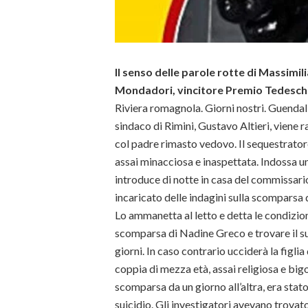
Il senso delle parole rotte di Massimili
Mondadori, vincitore Premio Tedesch
Riviera romagnola. Giorni nostri. Guendalin
sindaco di Rimini, Gustavo Altieri, viene ra
col padre rimasto vedovo. Il sequestratore
assai minacciosa e inaspettata. Indossa u
introduce di notte in casa del commissari
incaricato delle indagini sulla scomparsa 
Lo ammanetta al letto e detta le condizioni:
scomparsa di Nadine Greco e trovare il s
giorni. In caso contrario ucciderà la figlia 
coppia di mezza età, assai religiosa e bigo
scomparsa da un giorno all’altra, era sta
suicidio. Gli investigatori avevano trovat