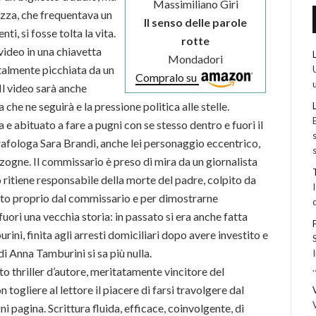
Massimiliano Giri
gazza, che frequentava un
Il senso delle parole
ti, si fosse tolta la vita.
rotte
video in una chiavetta
Mondadori
utalmente picchiata da un
Compralo su
 Il video sarà anche
che ne seguirà e la pressione politica alle stelle.
 e abituato a fare a pugni con se stesso dentro e fuori il
 grafologa Sara Brandi, anche lei personaggio eccentrico,
nzogne. Il commissario è preso di mira da un giornalista
o ritiene responsabile della morte del padre, colpito da
ato proprio dal commissario e per dimostrarne
o fuori una vecchia storia: in passato si era anche fatta
ni, finita agli arresti domiciliari dopo avere investito e
i Anna Tamburini si sa più nulla.
o thriller d’autore, meritatamente vincitore del
ogliere al lettore il piacere di farsi travolgere dal
 pagina. Scrittura fluida, efficace, coinvolgente, di