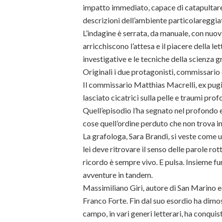
impatto immediato, capace di catapultare i
descrizioni dell’ambiente particolareggiat
L’indagine è serrata, da manuale, con nuo
arricchiscono l’attesa e il piacere della l
investigative e le tecniche della scienza 
Originali i due protagonisti, commissario 
Il commissario Matthias Macrelli, ex pugi
lasciato cicatrici sulla pelle e traumi pro
Quell’episodio l’ha segnato nel profondo e 
cose quell’ordine perduto che non trova in
La grafologa, Sara Brandi, si veste come u
lei deve ritrovare il senso delle parole rot
ricordo è sempre vivo. E pulsa. Insieme f
avventure in tandem.
Massimiliano Giri, autore di San Marino ed 
Franco Forte. Fin dal suo esordio ha dimost
campo, in vari generi letterari, ha conquis