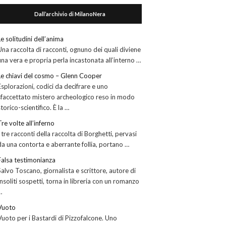
Dall’archivio di MilanoNera
Le solitudini dell’anima
Una raccolta di racconti, ognuno dei quali diviene
una vera e propria perla incastonata all’interno …
Le chiavi del cosmo – Glenn Cooper
Esplorazioni, codici da decifrare e uno
sfaccettato mistero archeologico reso in modo
storico-scientifico. È la …
Tre volte all’inferno
I tre racconti della raccolta di Borghetti, pervasi
da una contorta e aberrante follia, portano …
Falsa testimonianza
Salvo Toscano, giornalista e scrittore, autore di
Insoliti sospetti, torna in libreria con un romanzo
…
Vuoto
Vuoto per i Bastardi di Pizzofalcone. Uno