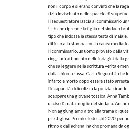
non il corpo e si erano convinti che la ra
tizio invischiato nello spaccio di stupefacen
Il sequestratore lascia al commissario un 
Usb che riprende la figlia del sindaco br
tipo che indossa la stessa testa di maiale.
diffuso alla stampa con la canea mediatica 
Il commissario, un uomo provato dalla vita
ring, sarà affiancato nelle indagini dalla
che sa leggere nella scrittura verità e me
dalla chioma rossa, Carlo Segurotti, che l
infarto e morto dopo essere stato arrest
l’incapacità, ridicolizza la polizia, tirand
scappare una giovane tossica, Anna Tamburi
ucciso l’amata moglie del sindaco. Anche d
Non aggiungiamo altro alla trama di quest
prestigioso Premio Tedeschi 2020, per non t
ritmo e dall’adrenalina che promana da ogni