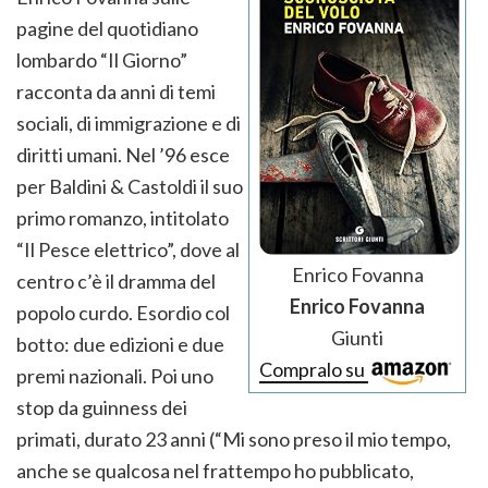
pagine del quotidiano
lombardo “Il Giorno”
racconta da anni di temi
sociali, di immigrazione e di
diritti umani. Nel ’96 esce
per Baldini & Castoldi il suo
primo romanzo, intitolato
“Il Pesce elettrico”, dove al
Enrico Fovanna
centro c’è il dramma del
Enrico Fovanna
popolo curdo. Esordio col
Giunti
botto: due edizioni e due
Compralo su
premi nazionali. Poi uno
stop da guinness dei
primati, durato 23 anni (“Mi sono preso il mio tempo,
anche se qualcosa nel frattempo ho pubblicato,