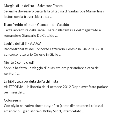
Margini di un delitto – Salvatore Frasca
Se anche dovessero cercarla la cittadina di Santacroce Mamertina i
lettori non la troverebbero da …
Il suo freddo pianto – Giancarlo de Cataldo
Terza avventura della serie – nata dalla fantasia del magistrato e
romanziere Giancarlo De Cataldo …
Laghi e delitti 3 – A.A.V.V
Racconti finalisti del Concorso Letterario Ceresio in Giallo 2022 Il
concorso letterario Ceresio in Giallo …
Niente è come credi
Sophia ha fatto un viaggio di quasi tre ore per andare a casa dei
genitori, …
La biblioteca perduta dell’alchimista
ANTEPRIMA – In libreria dal 4 ottobre 2012 Dopo aver fatto parlare
per mesi del …
Colosseum
Con piglio narrativo cinematografico (come dimenticare il colossal
americano Il gladiatore di Ridley Scott, interpretato …