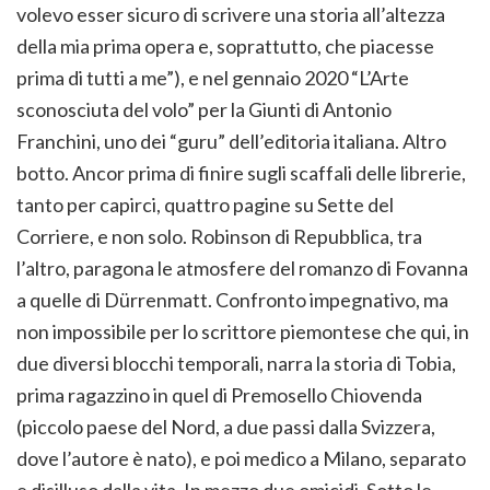
volevo esser sicuro di scrivere una storia all’altezza
della mia prima opera e, soprattutto, che piacesse
prima di tutti a me”), e nel gennaio 2020 “L’Arte
sconosciuta del volo” per la Giunti di Antonio
Franchini, uno dei “guru” dell’editoria italiana. Altro
botto. Ancor prima di finire sugli scaffali delle librerie,
tanto per capirci, quattro pagine su Sette del
Corriere, e non solo. Robinson di Repubblica, tra
l’altro, paragona le atmosfere del romanzo di Fovanna
a quelle di Dürrenmatt. Confronto impegnativo, ma
non impossibile per lo scrittore piemontese che qui, in
due diversi blocchi temporali, narra la storia di Tobia,
prima ragazzino in quel di Premosello Chiovenda
(piccolo paese del Nord, a due passi dalla Svizzera,
dove l’autore è nato), e poi medico a Milano, separato
e disilluso dalla vita. In mezzo due omicidi. Sotto le