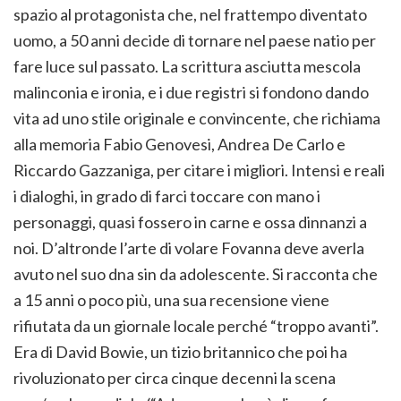
spazio al protagonista che, nel frattempo diventato
uomo, a 50 anni decide di tornare nel paese natio per
fare luce sul passato. La scrittura asciutta mescola
malinconia e ironia, e i due registri si fondono dando
vita ad uno stile originale e convincente, che richiama
alla memoria Fabio Genovesi, Andrea De Carlo e
Riccardo Gazzaniga, per citare i migliori. Intensi e reali
i dialoghi, in grado di farci toccare con mano i
personaggi, quasi fossero in carne e ossa dinnanzi a
noi. D’altronde l’arte di volare Fovanna deve averla
avuto nel suo dna sin da adolescente. Si racconta che
a 15 anni o poco più, una sua recensione viene
rifiutata da un giornale locale perché “troppo avanti”.
Era di David Bowie, un tizio britannico che poi ha
rivoluzionato per circa cinque decenni la scena