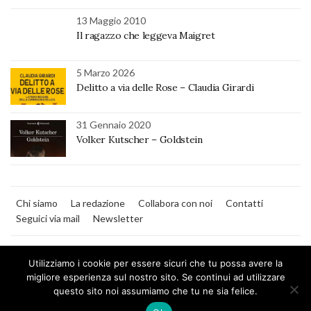
13 Maggio 2010
Il ragazzo che leggeva Maigret
5 Marzo 2026
Delitto a via delle Rose – Claudia Girardi
31 Gennaio 2020
Volker Kutscher – Goldstein
Chi siamo
La redazione
Collabora con noi
Contatti
Seguici via mail
Newsletter
Utilizziamo i cookie per essere sicuri che tu possa avere la
migliore esperienza sul nostro sito. Se continui ad utilizzare
questo sito noi assumiamo che tu ne sia felice.
MilanoNera