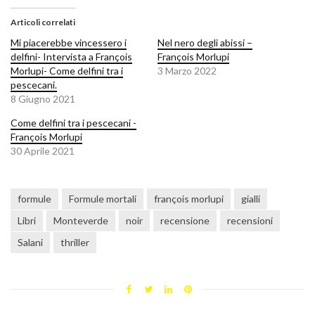
Articoli correlati
Mi piacerebbe vincessero i
Nel nero degli abissi –
delfini- Intervista a François
François Morlupi
Morlupi- Come delfini tra i
3 Marzo 2022
pescecani.
8 Giugno 2021
Come delfini tra i pescecani -
François Morlupi
30 Aprile 2021
formule
Formule mortali
françois morlupi
gialli
Libri
Monteverde
noir
recensione
recensioni
Salani
thriller