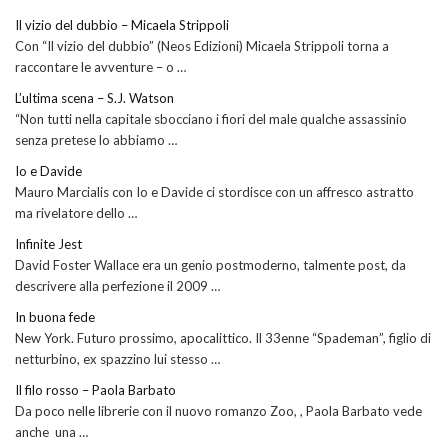
Il vizio del dubbio – Micaela Strippoli
Con “Il vizio del dubbio” (Neos Edizioni) Micaela Strippoli torna a
raccontare le avventure – o …
L’ultima scena – S.J. Watson
“Non tutti nella capitale sbocciano i fiori del male qualche assassinio
senza pretese lo abbiamo …
Io e Davide
Mauro Marcialis con Io e Davide ci stordisce con un affresco astratto
ma rivelatore dello …
Infinite Jest
David Foster Wallace era un genio postmoderno, talmente post, da
descrivere alla perfezione il 2009 …
In buona fede
New York. Futuro prossimo, apocalittico. Il 33enne “Spademan”, figlio di
netturbino, ex spazzino lui stesso …
Il filo rosso – Paola Barbato
Da poco nelle librerie con il nuovo romanzo Zoo, , Paola Barbato vede
anche una …