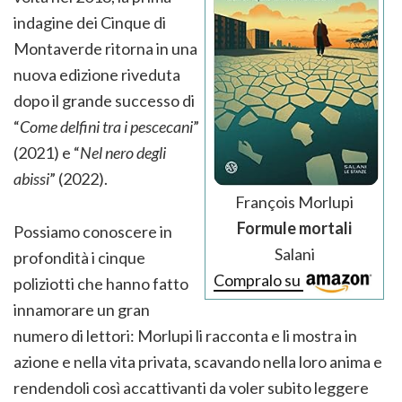
indagine dei Cinque di
Montaverde ritorna in una
nuova edizione riveduta
dopo il grande successo di
“
Come delfini tra i pescecani
”
(2021) e “
Nel nero degli
abissi
” (2022).
François Morlupi
Formule mortali
Possiamo conoscere in
Salani
profondità i cinque
Compralo su
poliziotti che hanno fatto
innamorare un gran
numero di lettori: Morlupi li racconta e li mostra in
azione e nella vita privata, scavando nella loro anima e
rendendoli così accattivanti da voler subito leggere