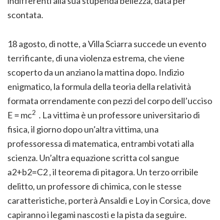
indifferenti alla sua stupenda bellezza, data per
scontata.
18 agosto, di notte, a Villa Sciarra succede un evento
terrificante, di una violenza estrema, che viene
scoperto da un anziano la mattina dopo. Indizio
enigmatico, la formula della teoria della relatività
formata orrendamente con pezzi del corpo dell’ucciso
2
E = mc
. La vittima è un professore universitario di
fisica, il giorno dopo un’altra vittima, una
professoressa di matematica, entrambi votati alla
scienza. Un’altra equazione scritta col sangue
a2+b2=C2 , il teorema di pitagora. Un terzo orribile
delitto, un professore di chimica, con le stesse
caratteristiche, porterà Ansaldi e Loy in Corsica, dove
capiranno i legami nascosti e la pista da seguire.