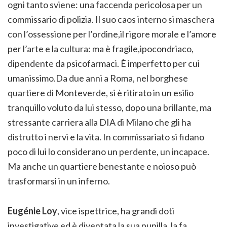
ogni tanto sviene: una faccenda pericolosa per un
commissario di polizia. Il suo caos interno si maschera
con l’ossessione per l’ordine,il rigore morale e l’amore
per l’arte e la cultura: ma è fragile,ipocondriaco,
dipendente da psicofarmaci. È imperfetto per cui
umanissimo.Da due anni a Roma, nel borghese
quartiere di Monteverde, si è ritirato in un esilio
tranquillo voluto da lui stesso, dopo una brillante, ma
stressante carriera alla DIA di Milano che gli ha
distrutto i nervi e la vita. In commissariato si fidano
poco di lui lo considerano un perdente, un incapace.
Ma anche un quartiere benestante e noioso può
trasformarsi in un inferno.
Eugénie Loy
, vice ispettrice, ha grandi doti
investigative ed è diventata la sua pupilla, la fa