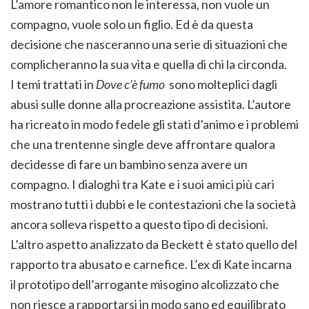
L’amore romantico non le interessa, non vuole un
compagno, vuole solo un figlio. Ed è da questa
decisione che nasceranno una serie di situazioni che
complicheranno la sua vita e quella di chi la circonda.
I temi trattati in
Dove c’è fumo
sono molteplici dagli
abusi sulle donne alla procreazione assistita. L’autore
ha ricreato in modo fedele gli stati d’animo e i problemi
che una trentenne single deve affrontare qualora
decidesse di fare un bambino senza avere un
compagno. I dialoghi tra Kate e i suoi amici più cari
mostrano tutti i dubbi e le contestazioni che la società
ancora solleva rispetto a questo tipo di decisioni.
L’altro aspetto analizzato da Beckett è stato quello del
rapporto tra abusato e carnefice. L’ex di Kate incarna
il prototipo dell’arrogante misogino alcolizzato che
non riesce a rapportarsi in modo sano ed equilibrato