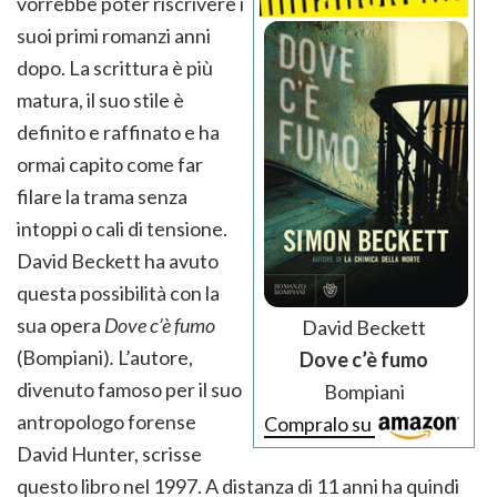
vorrebbe poter riscrivere i
suoi primi romanzi anni
dopo. La scrittura è più
matura, il suo stile è
definito e raffinato e ha
ormai capito come far
filare la trama senza
intoppi o cali di tensione.
David Beckett ha avuto
questa possibilità con la
sua opera
Dove c’è fumo
David Beckett
(Bompiani)
.
L’autore,
Dove c’è fumo
divenuto famoso per il suo
Bompiani
antropologo forense
Compralo su
David Hunter, scrisse
questo libro nel 1997. A distanza di 11 anni ha quindi