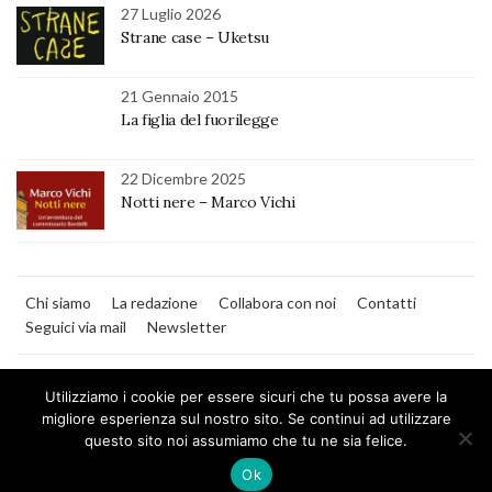
27 Luglio 2026
Strane case – Uketsu
21 Gennaio 2015
La figlia del fuorilegge
22 Dicembre 2025
Notti nere – Marco Vichi
Chi siamo
La redazione
Collabora con noi
Contatti
Seguici via mail
Newsletter
Utilizziamo i cookie per essere sicuri che tu possa avere la
migliore esperienza sul nostro sito. Se continui ad utilizzare
questo sito noi assumiamo che tu ne sia felice.
MilanoNera
Ok