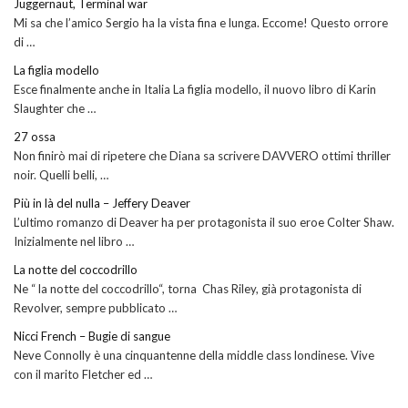
Juggernaut, Terminal war
Mi sa che l’amico Sergio ha la vista fina e lunga. Eccome! Questo orrore
di …
La figlia modello
Esce finalmente anche in Italia La figlia modello, il nuovo libro di Karin
Slaughter che …
27 ossa
Non finirò mai di ripetere che Diana sa scrivere DAVVERO ottimi thriller
noir. Quelli belli, …
Più in là del nulla – Jeffery Deaver
L’ultimo romanzo di Deaver ha per protagonista il suo eroe Colter Shaw.
Inizialmente nel libro …
La notte del coccodrillo
Ne “ la notte del coccodrillo“, torna Chas Riley, già protagonista di
Revolver, sempre pubblicato …
Nicci French – Bugie di sangue
Neve Connolly è una cinquantenne della middle class londinese. Vive
con il marito Fletcher ed …