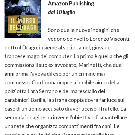
Amazon Publishing
dal 10 luglio
Sono due le nuove indagini che
vedono coinvolto Lorenzo Visconti,
detto il Drago, insieme al socio Jamel, giovane
francese mago dei computer. La prima è quella che gli
commissiona il suo ex avvocato, Marinetti, che due
anni prima l’aveva difeso per un crimine mai
commesso. Con l’ormai imprescindibile aiuto della
poliziotta Lara Serrano e del maresciallo dei
carabinieri Barillà, la strana coppia dovrà far luce sul
caso di un uomo accusato di aver ucciso il fratello. La
seconda indagine ha invece l’obiettivo di smantellare
una rete che organizza combattimenti fra cani. Le
sevizie e le brutalità che Drago porterà alla luce