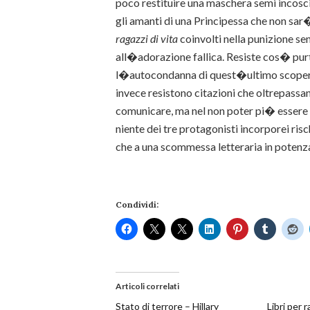
poco restituire una maschera semi incosc
gli amanti di una Principessa che non sar
ragazzi di vita
coinvolti nella punizione se
all�adorazione fallica. Resiste cos� pu
l�autocondanna di quest�ultimo scopertos
invece resistono citazioni che oltrepass
comunicare, ma nel non poter pi� essere
niente dei tre protagonisti incorporei risc
che a una scommessa letteraria in potenz
Condividi:
Articoli correlati
Stato di terrore – Hillary
Libri per r