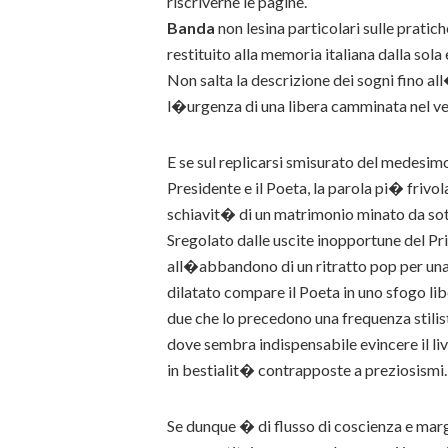
riscriverne le pagine.
Banda
non lesina particolari sulle prati
restituito alla memoria italiana dalla sola
Non salta la descrizione dei sogni fino all
l�urgenza di una libera camminata nel ve
E se sul replicarsi smisurato del medesimo
Presidente e il Poeta, la parola pi� frivol
schiavit� di un matrimonio minato da sot
Sregolato dalle uscite inopportune del Pr
all�abbandono di un ritratto pop per una
dilatato compare il Poeta in uno sfogo lib
due che lo precedono una frequenza stilist
dove sembra indispensabile evincere il li
in bestialit� contrapposte a preziosismi.
Se dunque � di flusso di coscienza e marg