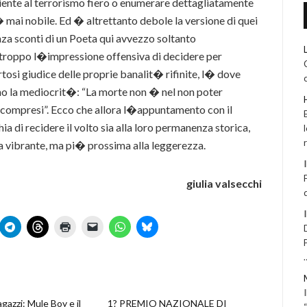
iente al terrorismo fiero o enumerare dettagliatamente
� mai nobile. Ed � altrettanto debole la versione di quei
nza sconti di un Poeta qui avvezzo soltanto
rtroppo l�impressione offensiva di decidere per
i giudice delle proprie banalit� rifinite, l� dove
ano la mediocrit�: “La morte non � nel non poter
 compresi”. Ecco che allora l�appuntamento con il
hia di recidere il volto sia alla loro permanenza storica,
a vibrante, ma pi� prossima alla leggerezza.
giulia valsecchi
agazzi: Mule Boy e il
1? PREMIO NAZIONALE DI