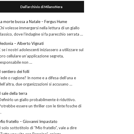
Dall’archivio di MilanoNera
La morte bussa a Natale – Fergus Hume
Chi volesse immergersi nella lettura di un giallo
classico, dove l’indagine si fa parecchio serrata …
Hedonia – Alberto Vignati
E se i nostri adolescenti iniziassero a utilizzare sul
loro cellulare un’applicazione segreta,
responsabile non …
Il sentiero dei folli
Fede o ragione? In nome e a difesa dell’una e
dell’altra, due organizzazioni si accusano …
Il sale della terra
Definirlo un giallo probabilmente è riduttivo.
Potrebbe essere un thriller con le tinte fosche di
…
Mio fratello – Giovanni Impastato
Il solo sottotitolo di “Mio fratello”, vale a dire