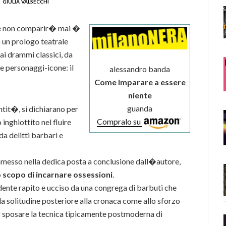
giulia valsecchi
tore non comparir� mai �
 un prologo teatrale
i drammi classici, da
e personaggi-icone: il
alessandro banda
Come imparare a essere
niente
guanda
tit�, si dichiarano per
Compralo su
inghiottito nel fluire
a delitti barbari e
esso nella dedica posta a conclusione dall�autore,
o scopo di incarnare ossessioni
.
idente rapito e ucciso da una congrega di barbuti che
solitudine posteriore alla cronaca come allo sforzo
r sposare la tecnica tipicamente postmoderna di