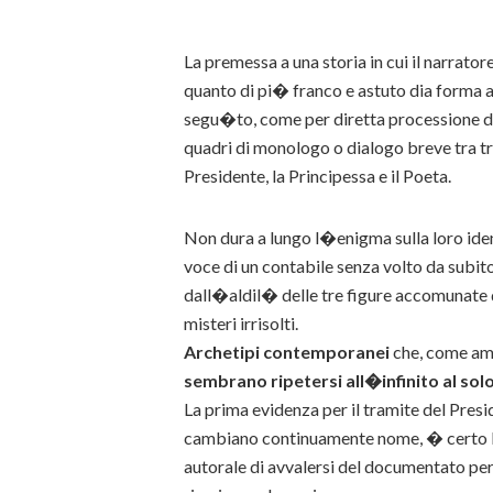
La premessa a una storia in cui il narra
quanto di pi� franco e astuto dia forma a
segu�to, come per diretta processione da
quadri di monologo o dialogo breve tra tr
Presidente, la Principessa e il Poeta.
Non dura a lungo l�enigma sulla loro iden
voce di un contabile senza volto da subito 
dall�aldil� delle tre figure accomunate d
misteri irrisolti.
Archetipi contemporanei
che, come amm
sembrano ripetersi all�infinito al sol
La prima evidenza per il tramite del Pres
cambiano continuamente nome, � certo la 
autorale di avvalersi del documentato pe