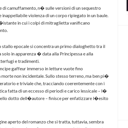
che di camuffamento, n� sulle versioni di un sequestro
 e inappellabile violenza di un corpo ripiegato in un baule.
�istante in cui i colpi di mitraglietta vanificano
nto.
 stallo epocale si concentra un primo dialoghetto tra il
a solo in apparenza � data alla Principessa e alla
terfugi e tradimenti.
incipe gaffeur immerso in letture vuote fino
 morte non incidentale. Sullo stesso terreno, ma ben pi�
eratorio e triviale che, tracciando coerentemente con i
ica fatta di un eccesso di periodi e carico lessicale – l�
vello dotto dell�autore – finisce per enfatizzare l�esito
ine aperto del romanzo che si tratta, tuttavia, sembra