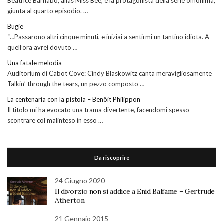
Beatrice Barnabó, alias Miss Bee, è la protagonista della serie omonima,
giunta al quarto episodio. …
Bugie
“…Passarono altri cinque minuti, e iniziai a sentirmi un tantino idiota. A
quell’ora avrei dovuto …
Una fatale melodia
Auditorium di Cabot Cove: Cindy Blaskowitz canta meravigliosamente
Talkin’ through the tears, un pezzo composto …
La centenaria con la pistola – Benôit Philippon
Il titolo mi ha evocato una trama divertente, facendomi spesso
scontrare col malinteso in esso …
Da riscoprire
24 Giugno 2020
Il divorzio non si addice a Enid Balfame – Gertrude
Atherton
21 Gennaio 2015