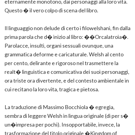
eternamente monotono, dai personaggi alla loro vita.
Questo � il vero colpo di scena del libro.
Il linguaggio non delude di certo i filowelshani, fin dalla
prima parola che d� inizio al libro: ��Orcalatroia�.
Parolacce, insulti, organi sessuali ovunque, una
grammatica deforme e caricaturale. Welsh al cento
per cento, delirante e rigoroso nel trasmettere la
realt� linguistica e comunicativa dei suoi personaggi,
ora triste ora divertente, e del contesto ambientale in
cui recitano la loro vita, tragica e pietosa.
La traduzione di Massimo Bocchiola � egregia,
sembra di leggere Welsh in lingua originale (di per s�
un�impresa per pochi). Insopportabile, invece, la
trasformazione del titolo originale �Kingdom of