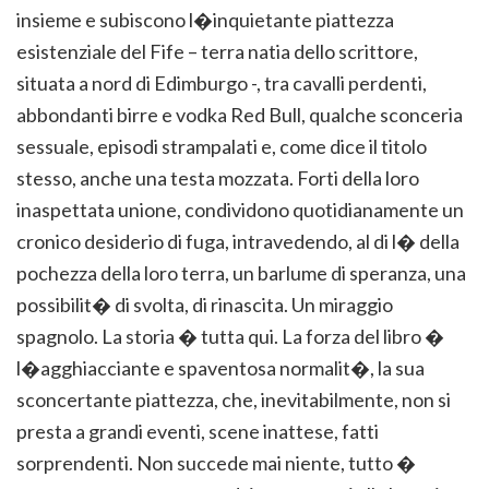
insieme e subiscono l�inquietante piattezza
esistenziale del Fife – terra natia dello scrittore,
situata a nord di Edimburgo -, tra cavalli perdenti,
abbondanti birre e vodka Red Bull, qualche sconceria
sessuale, episodi strampalati e, come dice il titolo
stesso, anche una testa mozzata. Forti della loro
inaspettata unione, condividono quotidianamente un
cronico desiderio di fuga, intravedendo, al di l� della
pochezza della loro terra, un barlume di speranza, una
possibilit� di svolta, di rinascita. Un miraggio
spagnolo. La storia � tutta qui. La forza del libro �
l�agghiacciante e spaventosa normalit�, la sua
sconcertante piattezza, che, inevitabilmente, non si
presta a grandi eventi, scene inattese, fatti
sorprendenti. Non succede mai niente, tutto �