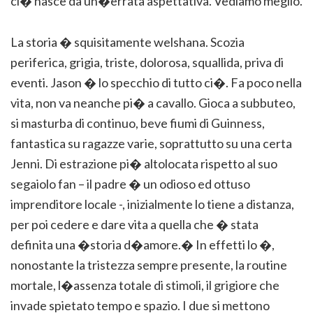
ci� nasce da un�errata aspettativa. Vediamo meglio.
La storia � squisitamente welshana. Scozia
periferica, grigia, triste, dolorosa, squallida, priva di
eventi. Jason � lo specchio di tutto ci�. Fa poco nella
vita, non va neanche pi� a cavallo. Gioca a subbuteo,
si masturba di continuo, beve fiumi di Guinness,
fantastica su ragazze varie, soprattutto su una certa
Jenni. Di estrazione pi� altolocata rispetto al suo
segaiolo fan – il padre � un odioso ed ottuso
imprenditore locale -, inizialmente lo tiene a distanza,
per poi cedere e dare vita a quella che � stata
definita una �storia d�amore.� In effetti lo �,
nonostante la tristezza sempre presente, la routine
mortale, l�assenza totale di stimoli, il grigiore che
invade spietato tempo e spazio. I due si mettono