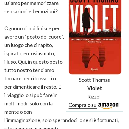
usiamo per memorizzare
sensazioni ed emozioni?
Ognuno di noi finisce per
avere un “posto del cuore”,
un luogo che ci rapito,
ispirato, entusiasmato,
illuso. Qui, in questo posto
tutto nostro tendiamo
tornare per ritrovarci o
Scott Thomas
per dimenticare il resto. E
Violet
il viaggio lo si può fare in
Rizzoli
molti modi: solo con la
Compralo su
mente o con
l’immaginazione, solo sperandoci, o se si è fortunati,
ritornandoci fisicamente.