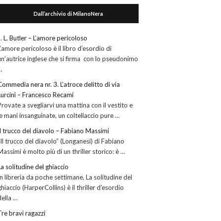
Dall’archivio di MilanoNera
J. L. Butler – L’amore pericoloso
L’amore pericoloso è il libro d’esordio di
un’autrice inglese che si firma con lo pseudonimo
…
Commedia nera nr. 3. L’atroce delitto di via
Lurcini – Francesco Recami
Provate a svegliarvi una mattina con il vestito e
le mani insanguinate, un coltellaccio pure …
Il trucco del diavolo – Fabiano Massimi
“Il trucco del diavolo” (Longanesi) di Fabiano
Massimi è molto più di un thriller storico: è …
La solitudine del ghiaccio
In libreria da poche settimane, La solitudine del
ghiaccio (HarperCollins) è il thriller d’esordio
della …
Tre bravi ragazzi