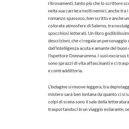
ritrovamenti, tanto più che lo scrittore s
nella sua carriera molti nemici, anche tra 
romanzo spassoso, ben scritto e anche un
colorate atmosfere di Salerno, tra nostal
spocchiosi letterati. Un libro godibilissi
descrizioni, che ci regala un personaggio 
dall’intelligenza acuta e amante del buon 
l’ispettore Donnarumma. I suoi excursus t
sono sprazzi di vita affascinanti e ci tras
e contraddittoria.
L’indagine si muove leggera, tra depistagg
mistero sarà ben lontana da quanto ci si
colpi di scena sono il sale della letteratu
trasportandoci in un viaggio esilarante, s