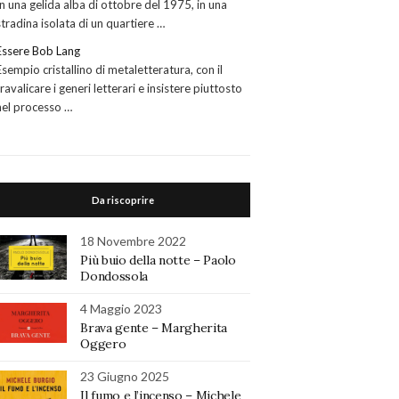
In una gelida alba di ottobre del 1975, in una
stradina isolata di un quartiere …
Essere Bob Lang
Esempio cristallino di metaletteratura, con il
travalicare i generi letterari e insistere piuttosto
nel processo …
Da riscoprire
18 Novembre 2022
Più buio della notte – Paolo
Dondossola
4 Maggio 2023
Brava gente – Margherita
Oggero
23 Giugno 2025
Il fumo e l’incenso – Michele