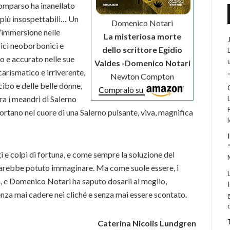
comparso ha inanellato
i più insospettabili… Un
Domenico Notari
’immersione nelle
La misteriosa morte
gici neoborbonici e
dello scrittore Egidio
mo e accurato nelle sue
Valdes -Domenico Notari
carismatico e irriverente,
Newton Compton
cibo e delle belle donne,
Compralo su
ra i meandri di Salerno
portano nel cuore di una Salerno pulsante, viva, magnifica
i e colpi di fortuna, e come sempre la soluzione del
 sarebbe potuto immaginare. Ma come suole essere, i
ra, e Domenico Notari ha saputo dosarli al meglio,
enza mai cadere nei cliché e senza mai essere scontato.
Caterina Nicolis Lundgren