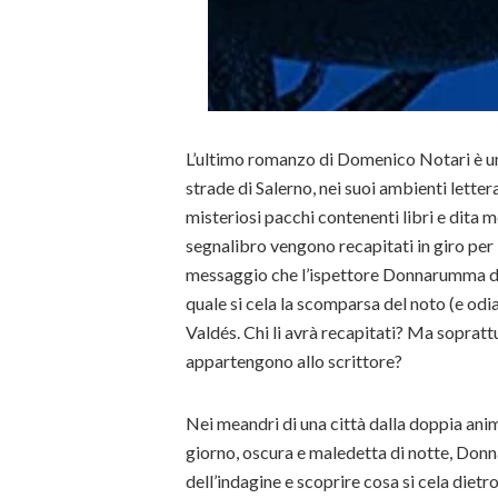
L’ultimo romanzo di Domenico Notari è un 
strade di Salerno, nei suoi ambienti lettera
misteriosi pacchi contenenti libri e dita
segnalibro vengono recapitati in giro per 
messaggio che l’ispettore Donnarumma do
quale si cela la scomparsa del noto (e odi
Valdés. Chi li avrà recapitati? Ma soprattu
appartengono allo scrittore?
Nei meandri di una città dalla doppia anima
giorno, oscura e maledetta di notte, Donna
dell’indagine e scoprire cosa si cela dietr