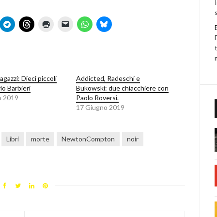
ragazzi: Dieci piccoli
Addicted, Radeschi e
rlo Barbieri
Bukowski: due chiacchiere con
o 2019
Paolo Roversi.
17 Giugno 2019
Libri
morte
NewtonCompton
noir