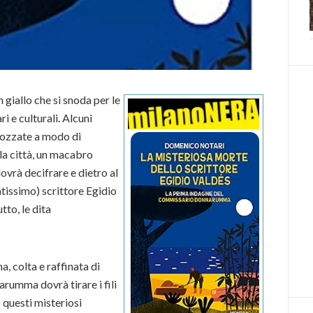
giallo che si snoda per le
ri e culturali. Alcuni
 mozzate a modo di
la città, un macabro
vrà decifrare e dietro al
atissimo) scrittore Egidio
tto, le dita
, colta e raffinata di
rumma dovrà tirare i fili
o questi misteriosi