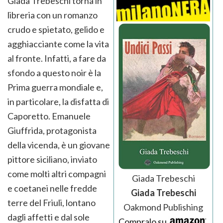
Giada Trebeschi torna in
libreria con un romanzo
crudo e spietato, gelido e
agghiacciante come la vita
al fronte. Infatti, a fare da
sfondo a questo noir è la
Prima guerra mondiale e,
in particolare, la disfatta di
Caporetto. Emanuele
Giuffrida, protagonista
della vicenda, è un giovane
pittore siciliano, inviato
come molti altri compagni
Giada Trebeschi
e coetanei nelle fredde
Giada Trebeschi
terre del Friuli, lontano
Oakmond Publishing
dagli affetti e dal sole
Compralo su