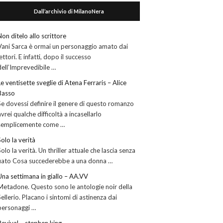
Dall’archivio di MilanoNera
Non ditelo allo scrittore
Vani Sarca è ormai un personaggio amato dai
lettori. E infatti, dopo il successo
dell’Imprevedibile …
Le ventisette sveglie di Atena Ferraris – Alice
Basso
Se dovessi definire il genere di questo romanzo
avrei qualche difficoltà a incasellarlo
semplicemente come …
Solo la verità
Solo la verità. Un thriller attuale che lascia senza
fiato Cosa succederebbe a una donna …
Una settimana in giallo – AA.VV
Metadone. Questo sono le antologie noir della
Sellerio. Placano i sintomi di astinenza dai
personaggi …