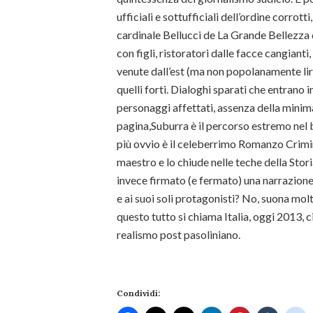
ufficiali e sottufficiali dell’ordine corrott
cardinale Bellucci de La Grande Bellezza di
con figli, ristoratori dalle facce cangianti
venute dall’est (ma non popolanamente lir
quelli forti. Dialoghi sparati che entrano i
personaggi affettati, assenza della minima
pagina,Suburra è il percorso estremo nel 
più ovvio è il celeberrimo Romanzo Crimina
maestro e lo chiude nelle teche della Sto
invece firmato (e fermato) una narrazione c
e ai suoi soli protagonisti? No, suona mol
questo tutto si chiama Italia, oggi 2013, 
realismo post pasoliniano.
Condividi: