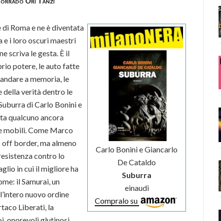
orrado Ori Tanzi
e di Roma e ne è diventata
a e i loro oscuri maestri
 scriva le gesta. È il
prio potere, le auto fatte
mandare a memoria, le
della verità dentro le
Suburra di Carlo Bonini e
lta qualcuno ancora
bie mobili. Come Marco
o off border, ma almeno
Carlo Bonini e Giancarlo
resistenza contro lo
De Cataldo
glio in cui il migliore ha
Suburra
ome: il Samurai, un
einaudi
l’intero nuovo ordine
Compralo su
aco Liberati, la
i, onorevoli glutinosi,