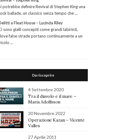
Revival – stephen king
Si potrebbe definire Revival di Stephen King una
rock ballade, un classico senza tempo che …
Delitti a Fleat House – Lucinda Riley
Ci sono gialli concepiti come grandi labirinti,
dove false strade portano continuamente a un
vicolo …
Da riscoprire
4 Settembre 2020
Tra il diavolo e il mare –
Maria Adolfsson
30 Novembre 2022
Operazione Kazan – Vicente
Valles
27 Aprile 2011