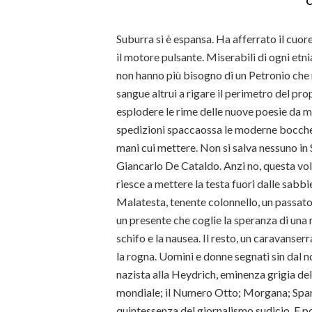
C
Suburra si è espansa. Ha afferrato il cuor
il motore pulsante. Miserabili di ogni etni
non hanno più bisogno di un Petronio che ne
sangue altrui a rigare il perimetro del pro
esplodere le rime delle nuove poesie da 
spedizioni spaccaossa le moderne bocche 
mani cui mettere. Non si salva nessuno in 
Giancarlo De Cataldo. Anzi no, questa vo
riesce a mettere la testa fuori dalle sab
Malatesta, tenente colonnello, un passat
un presente che coglie la speranza di una 
schifo e la nausea. Il resto, un caravanserra
la rogna. Uomini e donne segnati sin dal n
nazista alla Heydrich, eminenza grigia del
mondiale; il Numero Otto; Morgana; Spart
quintessenza del giornalismo sudicio. E po