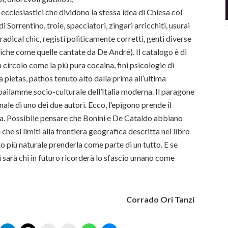
i, ecclesiastici che dividono la stessa idea di Chiesa col
 Sorrentino, troie, spacciatori, zingari arricchiti, usurai
, radical chic, registi politicamente corretti, genti diverse
iche come quelle cantate da De André). Il catalogo è di
n circolo come la più pura cocaina, fini psicologie di
 pietas, pathos tenuto alto dalla prima all’ultima
bailamme socio-culturale dell’Italia moderna. Il paragone
le di uno dei due autori. Ecco, l’epigono prende il
ria. Possibile pensare che Bonini e De Cataldo abbiano
he si limiti alla frontiera geografica descritta nel libro
to più naturale prenderla come parte di un tutto. E se
ci sarà chi in futuro ricorderà lo sfascio umano come
Corrado Ori Tanzi