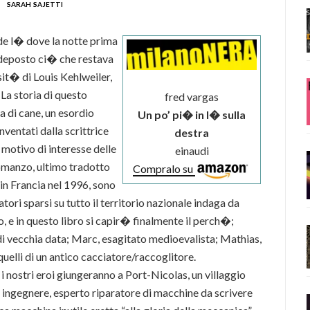
sarah sajetti
ede l� dove la notte prima
deposto ci� che restava
sit� di Louis Kehlweiler,
 La storia di questo
fred vargas
 di cane, un esordio
Un po’ pi� in l� sulla
nventati dalla scrittrice
destra
 motivo di interesse delle
einaudi
romanzo, ultimo tradotto
Compralo su
 in Francia nel 1996, sono
tori sparsi su tutto il territorio nazionale indaga da
o, e in questo libro si capir� finalmente il perch�;
di vecchia data; Marc, esagitato medioevalista; Mathias,
uelli di un antico cacciatore/raccoglitore.
 i nostri eroi giungeranno a Port-Nicolas, un villaggio
n ingegnere, esperto riparatore di macchine da scrivere