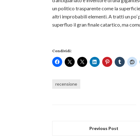
d’antiquariato e inventore di una gigantesc
un politico trasparente come la superficie
altri improbabili elementi. A tratti un p
superfluo il gran finale catartico, ma co
Condividi:
recensione
Previous Post