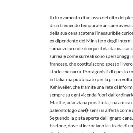
Il ritrovamento di un osso del dito del pi
di un tremendo temporale un cane aveva 
della sua cena scatena l’inesauribile curio
ex dipendente del Ministero degli Interni.
romanzo prende dunque il via da una cacca
surreale come surreali sono i personaggi i
francese, che costituiscono spesso il vero
storie che narra. Protagonisti di questo 
in Italia, ma pubblicato per la prima volta
Kehlweiler, che tramite una rete di informa
sempre su ogni vicenda fuori dall’ordinari
Marthe, un’anziana prostituta, sua amica 
paleontologo dai� sensi in all’erta come q
Seguendo la pista aperta dall’ignaro cane,
bretone, dove si incrociano le strade di u