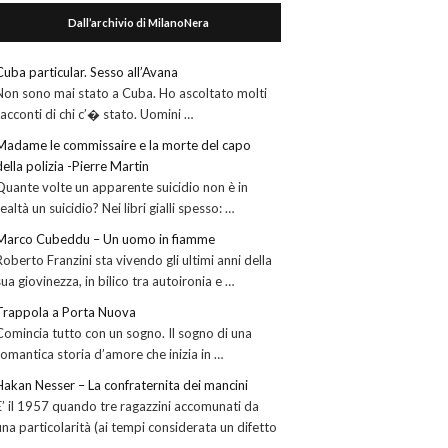
Dall’archivio di MilanoNera
Cuba particular. Sesso all’Avana
Non sono mai stato a Cuba. Ho ascoltato molti
racconti di chi c’� stato. Uomini …
Madame le commissaire e la morte del capo
della polizia -Pierre Martin
Quante volte un apparente suicidio non è in
realtà un suicidio? Nei libri gialli spesso: …
Marco Cubeddu – Un uomo in fiamme
Roberto Franzini sta vivendo gli ultimi anni della
sua giovinezza, in bilico tra autoironia e …
Trappola a Porta Nuova
Comincia tutto con un sogno. Il sogno di una
romantica storia d’amore che inizia in …
Hakan Nesser – La confraternita dei mancini
E’ il 1957 quando tre ragazzini accomunati da
una particolarità (ai tempi considerata un difetto