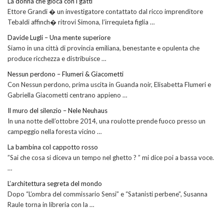
La donna che gioca con i gatti
Ettore Grandi � un investigatore contattato dal ricco imprenditore
Tebaldi affinch� ritrovi Simona, l’irrequieta figlia …
Davide Lugli – Una mente superiore
Siamo in una città di provincia emiliana, benestante e opulenta che
produce ricchezza e distribuisce …
Nessun perdono – Flumeri & Giacometti
Con Nessun perdono, prima uscita in Guanda noir, Elisabetta Flumeri e
Gabriella Giacometti centrano appieno …
Il muro del silenzio – Nele Neuhaus
In una notte dell’ottobre 2014, una roulotte prende fuoco presso un
campeggio nella foresta vicino …
La bambina col cappotto rosso
”Sai che cosa si diceva un tempo nel ghetto ? ” mi dice poi a bassa voce.
…
L’architettura segreta del mondo
Dopo “L’ombra del commissario Sensi” e “Satanisti perbene”, Susanna
Raule torna in libreria con la …