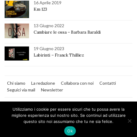
16 Aprile 2019
Km 123
13 Giugno 2022
Cambiare le ossa – Barbara Baraldi
19 Giugno 2023
Labirinti – Franck Thilliez
Chi siamo
La redazione
Collabora con noi
Contatti
Seguici via mail
Newsletter
Utilizziamo i cookie per essere sicuri che tu possa avere la
migliore esperienza sul nostro sito. Se continui ad utilizzare
questo sito noi assumiamo che tu ne sia felice.
MilanoNera
Ok