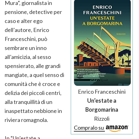
Mura”, giornalista in
pensione, detective per
caso e alter ego
dell’autore, Enrico
Franceschini, può
sembrare un inno
all’amicizia, al sesso
spensierato, alle grandi
mangiate, a quel senso di
comunità che è croce e
Enrico Franceschini
delizia dei piccoli centri,
Un’estate a
alla tranquillità di un
Borgomarina
inaspettato nebbione in
Rizzoli
riviera romagnola.
Compralo su
In “Un’estate a