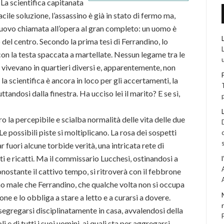
 La scientifica capitanata
facile soluzione, l’assassino è già in stato di fermo ma,
nuovo chiamata all’opera al gran completo: un uomo è
del centro. Secondo la prima tesi di Ferrandino, lo
on la testa spaccata a martellate. Nessun legame tra le
 vivevano in quartieri diversi e, apparentemente, non
la scientifica è ancora in loco per gli accertamenti, la
ndosi dalla finestra. Ha ucciso lei il marito? E se sì,
o la percepibile e scialba normalità delle vita delle due
 Le possibili piste si moltiplicano. La rosa dei sospetti
r fuori alcune torbide verità, una intricata rete di
citi e ricatti. Ma il commissario Lucchesi, ostinandosi a
nostante il cattivo tempo, si ritroverà con il febbrone
o male che Ferrandino, che qualche volta non si occupa
one e lo obbliga a stare a letto e a curarsi a dovere.
segregarsi disciplinatamente in casa, avvalendosi della
 e di tutti i suoi uomini, ai quali sta per aggregarsi