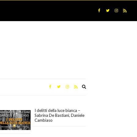
Expand
search
form
I delitti della luce bianca –
Sabrina De Bastiani, Daniele
Cambiaso