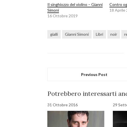
Il singhiozzo del violino – Gianni
Contro og
Simoni
18 Aprile
16 Ottobre 2019
gialli
Gianni Simoni
Libri
noir
r
Previous Post
Potrebbero interessarti anc
31 Ottobre 2016
29 Set