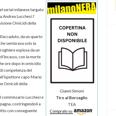
el serial milanese targato
 Andrea Lucchesi l’
isione Omicidi della
l’accaduto, da un quarto
o che sembrava solo la
droghiere esplosa da un
l’incasso, con la morte
che ore dopo in omicidio
a di competenza del
ll’ispettore capo Mario
one Omicidi della
Gianni Simoni
a il commissario Lucchesi e
Tiro al Bersaglio
mpagna, costringendoli a
TEA
litto con conseguente
Compralo su