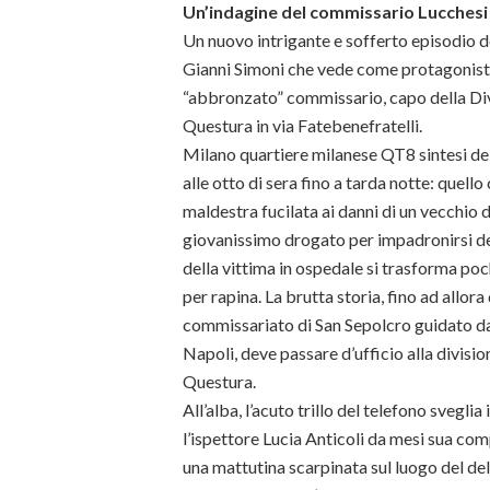
Un’indagine del commissario Lucchesi
Un nuovo intrigante e sofferto episodio d
Gianni Simoni che vede come protagonista
“abbronzato” commissario, capo della Div
Questura in via Fatebenefratelli.
Milano quartiere milanese QT8 sintesi del
alle otto di sera fino a tarda notte: quell
maldestra fucilata ai danni di un vecchio 
giovanissimo drogato per impadronirsi del
della vittima in ospedale si trasforma po
per rapina. La brutta storia, fino ad allor
commissariato di San Sepolcro guidato da
Napoli, deve passare d’ufficio alla divisi
Questura.
All’alba, l’acuto trillo del telefono svegli
l’ispettore Lucia Anticoli da mesi sua co
una mattutina scarpinata sul luogo del de