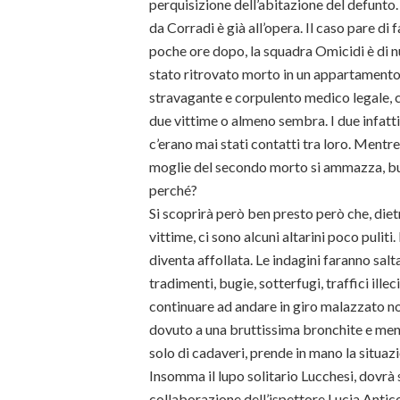
perquisizione dell’abitazione del defunto.
da Corradi è già all’opera. Il caso pare di 
poche ore dopo, la squadra Omicidi è di 
stato ritrovato morto in un appartamento 
stravagante e corpulento medico legale, c
due vittime o almeno sembra. I due infatti
c’erano mai stati contatti tra loro. Mentre 
moglie del secondo morto si ammazza, butta
perché?
Si scoprirà però ben presto però che, dietr
vittime, ci sono alcuni altarini poco puliti.
diventa affollata. Le indagini faranno salta
tradimenti, bugie, sotterfugi, traffici ille
continuare ad andare in giro malazzato no
dovuto a una bruttissima bronchite e men
solo di cadaveri, prende in mano la situazi
Insomma il lupo solitario Lucchesi, dovrà 
collaborazione dell’ispettore Lucia Anticoli