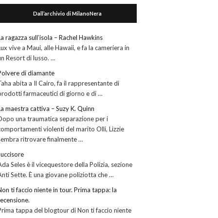
Dall’archivio di MilanoNera
La ragazza sull’isola – Rachel Hawkins
Lux vive a Maui, alle Hawaii, e fa la cameriera in
un Resort di lusso. …
Polvere di diamante
Taha abita a Il Cairo, fa il rappresentante di
prodotti farmaceutici di giorno e di …
La maestra cattiva – Suzy K. Quinn
Dopo una traumatica separazione per i
comportamenti violenti del marito Olli, Lizzie
sembra ritrovare finalmente …
l’uccisore
Ada Seles è il vicequestore della Polizia, sezione
Anti Sette. È una giovane poliziotta che …
Non ti faccio niente in tour. Prima tappa: la
recensione.
Prima tappa del blogtour di Non ti faccio niente