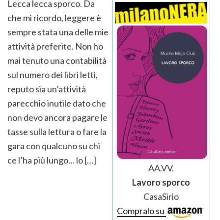
Lecca lecca sporco. Da
che mi ricordo, leggere è
sempre stata una delle mie
attività preferite. Non ho
mai tenuto una contabilità
sul numero dei libri letti,
reputo sia un’attività
parecchio inutile dato che
non devo ancora pagare le
tasse sulla lettura o fare la
gara con qualcuno su chi
ce l’ha più lungo… lo […]
AA.VV.
Lavoro sporco
CasaSirio
Compralo su