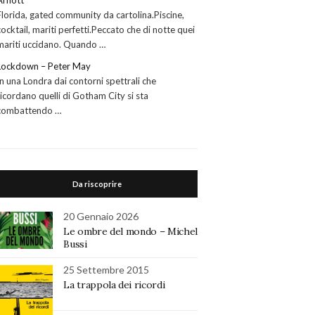
Arnott
Florida, gated community da cartolina.Piscine,
cocktail, mariti perfetti.Peccato che di notte quei
mariti uccidano. Quando …
Lockdown – Peter May
In una Londra dai contorni spettrali che
ricordano quelli di Gotham City si sta
combattendo …
Da riscoprire
20 Gennaio 2026
Le ombre del mondo – Michel
Bussi
25 Settembre 2015
La trappola dei ricordi