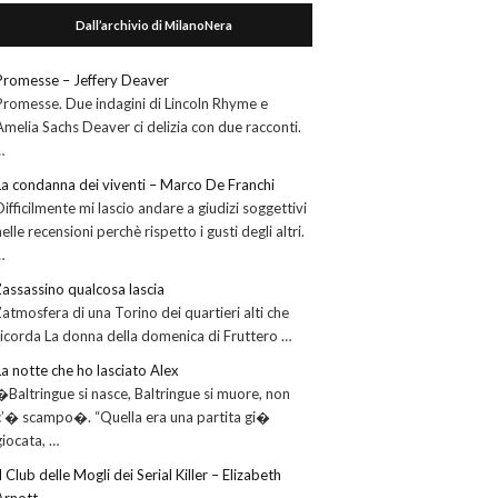
Dall’archivio di MilanoNera
Promesse – Jeffery Deaver
Promesse. Due indagini di Lincoln Rhyme e
Amelia Sachs Deaver ci delizia con due racconti.
…
La condanna dei viventi – Marco De Franchi
Difficilmente mi lascio andare a giudizi soggettivi
nelle recensioni perchè rispetto i gusti degli altri.
…
L’assassino qualcosa lascia
L’atmosfera di una Torino dei quartieri alti che
ricorda La donna della domenica di Fruttero …
La notte che ho lasciato Alex
�Baltringue si nasce, Baltringue si muore, non
c’� scampo�. “Quella era una partita gi�
giocata, …
Il Club delle Mogli dei Serial Killer – Elizabeth