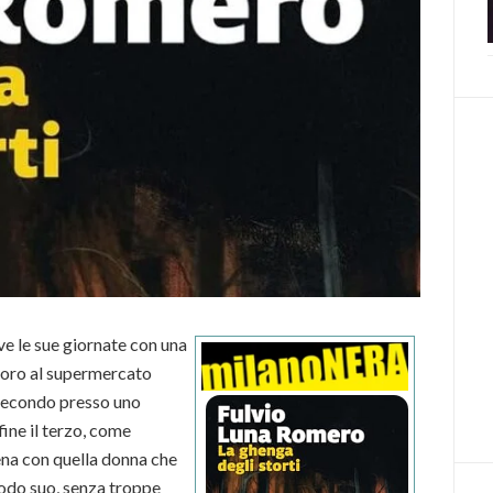
e le sue giornate con una
avoro al supermercato
 secondo presso uno
ine il terzo, come
ena con quella donna che
modo suo, senza troppe