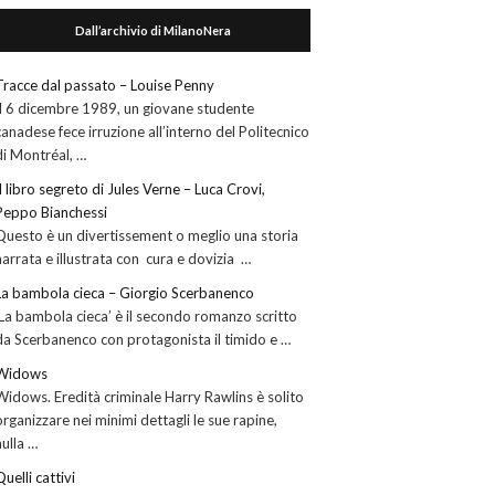
Dall’archivio di MilanoNera
Tracce dal passato – Louise Penny
Il 6 dicembre 1989, un giovane studente
canadese fece irruzione all’interno del Politecnico
di Montréal, …
Il libro segreto di Jules Verne – Luca Crovi,
Peppo Bianchessi
Questo è un divertissement o meglio una storia
narrata e illustrata con cura e dovizia …
La bambola cieca – Giorgio Scerbanenco
‘La bambola cieca’ è il secondo romanzo scritto
da Scerbanenco con protagonista il timido e …
Widows
Widows. Eredità criminale Harry Rawlins è solito
organizzare nei minimi dettagli le sue rapine,
nulla …
Quelli cattivi