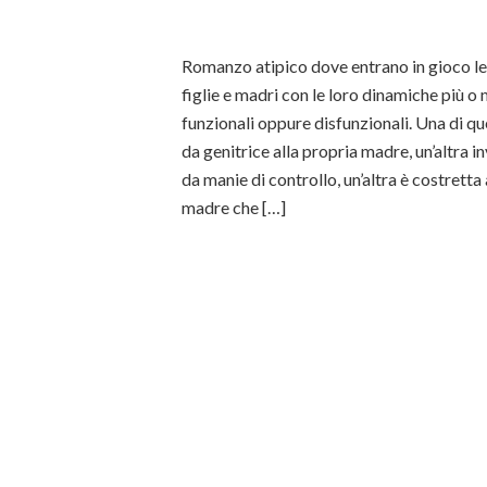
Romanzo atipico dove entrano in gioco le 
figlie e madri con le loro dinamiche più 
funzionali oppure disfunzionali. Una di q
da genitrice alla propria madre, un’altra i
da manie di controllo, un’altra è costrett
madre che […]