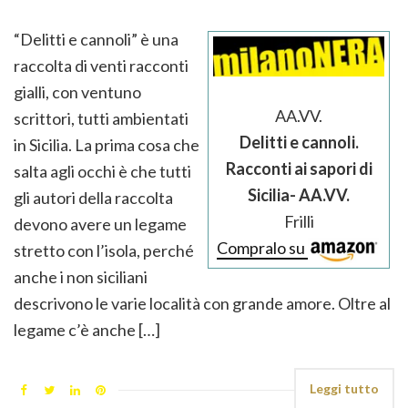
“Delitti e cannoli” è una
raccolta di venti racconti
gialli, con ventuno
AA.VV.
scrittori, tutti ambientati
Delitti e cannoli.
in Sicilia. La prima cosa che
Racconti ai sapori di
salta agli occhi è che tutti
Sicilia- AA.VV.
gli autori della raccolta
Frilli
devono avere un legame
Compralo su
stretto con l’isola, perché
anche i non siciliani
descrivono le varie località con grande amore. Oltre al
legame c’è anche […]
Leggi tutto