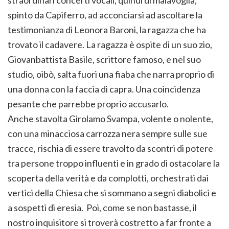
straordinari concerti vocali, quindi di malavoglia,
spinto da Capiferro, ad acconciarsi ad ascoltare la
testimonianza di Leonora Baroni, la ragazza che ha
trovato il cadavere. La ragazza è ospite di un suo zio,
Giovanbattista Basile, scrittore famoso, e nel suo
studio, oibò, salta fuori una fiaba che narra proprio di
una donna con la faccia di capra. Una coincidenza
pesante che parrebbe proprio accusarlo.
Anche stavolta Girolamo Svampa, volente o nolente,
con una minacciosa carrozza nera sempre sulle sue
tracce, rischia di essere travolto da scontri di potere
tra persone troppo influenti e in grado di ostacolare la
scoperta della verità e da complotti, orchestrati dai
vertici della Chiesa che si sommano a segni diabolici e
a sospetti di eresia. Poi, come se non bastasse, il
nostro inquisitore si troverà costretto a far fronte a