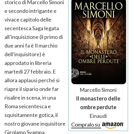
storico di Marcello Simoni
e secondo intrigante e
vivace capitolo delle
secentesca Saga legata
all’inquisizione (il primo di
due anni fa è Il marchio
dell’inquisitore) è
approdato in libreria
martedì 27 febbraio. E
allora applausi perché si
riapre il sipario onde far
Marcello Simoni
risalire in scena, in una
Il monastero delle
Roma seicentesca e
ombre perdute
squisitamente gotica, il
Einaudi
nostro giovane inquisitore
Compralo su
Girolamo Svampa,