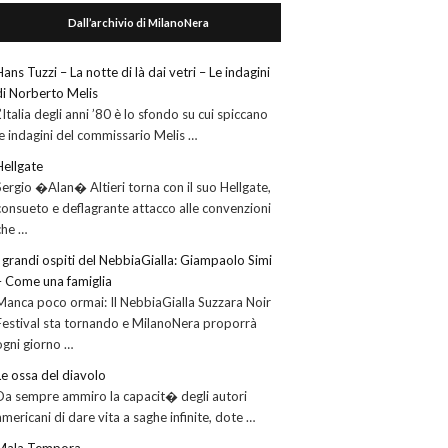
Dall’archivio di MilanoNera
Hans Tuzzi – La notte di là dai vetri – Le indagini
di Norberto Melis
L’Italia degli anni ’80 è lo sfondo su cui spiccano
le indagini del commissario Melis …
Hellgate
Sergio �Alan� Altieri torna con il suo Hellgate,
consueto e deflagrante attacco alle convenzioni
che …
I grandi ospiti del NebbiaGialla: Giampaolo Simi
– Come una famiglia
Manca poco ormai: Il NebbiaGialla Suzzara Noir
Festival sta tornando e MilanoNera proporrà
ogni giorno …
Le ossa del diavolo
Da sempre ammiro la capacit� degli autori
americani di dare vita a saghe infinite, dote …