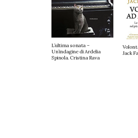
L’ultima sonata –
Volont
Un’indagine di Ardelia
Jack F
Spinola. Cristina Rava