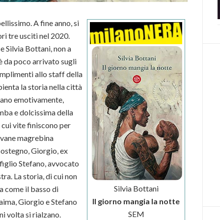
llissimo. A fine anno, si
i tre usciti nel 2020.
se Silvia Bottani, non a
è da poco arrivato sugli
omplimenti allo staff della
bienta la storia nella città
r mano emotivamente,
mba e dolcissima della
 cui vite finiscono per
iovane magrebina
sostegno, Giorgio, ex
 figlio Stefano, avvocato
ra. La storia, di cui non
Silvia Bottani
a come il basso di
Il giorno mangia la notte
Naima, Giorgio e Stefano
SEM
 volta si rialzano.