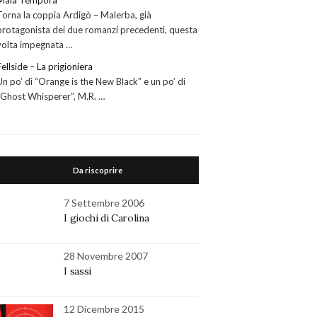
Mala Tempora
Torna la coppia Ardigò – Malerba, già
protagonista dei due romanzi precedenti, questa
volta impegnata …
Fellside – La prigioniera
Un po’ di “Orange is the New Black” e un po’ di
“Ghost Whisperer”, M.R. …
Da riscoprire
7 Settembre 2006
I giochi di Carolina
28 Novembre 2007
I sassi
12 Dicembre 2015