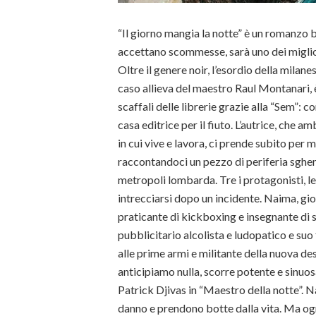
“Il giorno mangia la notte” è un romanzo be
accettano scommesse, sarà uno dei miglior
Oltre il genere noir, l’esordio della milane
caso allieva del maestro Raul Montanari, 
scaffali delle librerie grazie alla “Sem”: c
casa editrice per il fiuto. L’autrice, che am
in cui vive e lavora, ci prende subito pe
raccontandoci un pezzo di periferia sghe
metropoli lombarda. Tre i protagonisti, le
intrecciarsi dopo un incidente. Naima, g
praticante di kickboxing e insegnante di 
pubblicitario alcolista e ludopatico e suo
alle prime armi e militante della nuova dest
anticipiamo nulla, scorre potente e sinuos
Patrick Djivas in “Maestro della notte”. 
danno e prendono botte dalla vita. Ma ogni