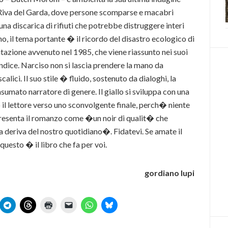
e Riva del Garda, dove persone scomparse e macabri
una discarica di rifiuti che potrebbe distruggere interi
o, il tema portante � il ricordo del disastro ecologico di
antazione avvenuto nel 1985, che viene riassunto nei suoi
dice. Narciso non si lascia prendere la mano da
alici. Il suo stile � fluido, sostenuto da dialoghi, la
umato narratore di genere. Il giallo si sviluppa con una
 il lettore verso uno sconvolgente finale, perch� niente
esenta il romanzo come �un noir di qualit� che
a deriva del nostro quotidiano�. Fidatevi. Se amate il
questo � il libro che fa per voi.
gordiano lupi