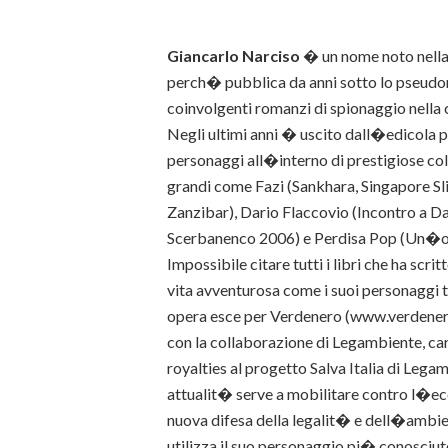
Giancarlo Narciso
� un nome noto nella l
perch� pubblica da anni sotto lo pseud
coinvolgenti romanzi di spionaggio nella 
Negli ultimi anni � uscito dall�edicola pe
personaggi all�interno di prestigiose col
grandi come Fazi (Sankhara, Singapore Sli
Zanzibar), Dario Flaccovio (Incontro a
Scerbanenco 2006) e Perdisa Pop (Un�o
Impossibile citare tutti i libri che ha scr
vita avventurosa come i suoi personaggi t
opera esce per Verdenero (www.verdenero.
con la collaborazione di Legambiente, cara
royalties al progetto Salva Italia di Legamb
attualit� serve a mobilitare contro l�eco
nuova difesa della legalit� e dell�ambien
utilizza il suo personaggio pi� conosciut