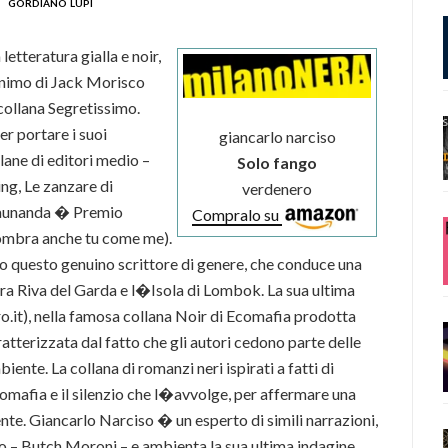
gordiano lupi
etteratura gialla e noir,
onimo di Jack Morisco
collana Segretissimo.
r portare i suoi
giancarlo narciso
lane di editori medio –
Solo fango
ng, Le zanzare di
verdenero
 Daunanda � Premio
Compralo su
mbra anche tu come me).
itto questo genuino scrittore di genere, che conduce una
ra Riva del Garda e l�Isola di Lombok. La sua ultima
it), nella famosa collana Noir di Ecomafia prodotta
tterizzata dal fatto che gli autori cedono parte delle
iente. La collana di romanzi neri ispirati a fatti di
mafia e il silenzio che l�avvolge, per affermare una
te. Giancarlo Narciso � un esperto di simili narrazioni,
o – Butch Moroni – e ambienta la sua ultima indagine