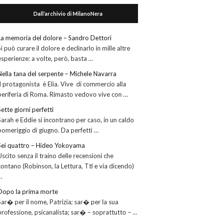
Dall’archivio di MilanoNera
La memoria del dolore – Sandro Dettori
Si può curare il dolore e declinarlo in mille altre
esperienze: a volte, però, basta …
Nella tana del serpente – Michele Navarra
Il protagonista è Elia. Vive di commercio alla
periferia di Roma. Rimasto vedovo vive con …
Sette giorni perfetti
Sarah e Eddie si incontrano per caso, in un caldo
pomeriggio di giugno. Da perfetti …
Sei quattro – Hideo Yokoyama
Uscito senza il traino delle recensioni che
contano (Robinson, la Lettura, Ttl e via dicendo)
…
Dopo la prima morte
Sar� per il nome, Patrizia; sar� per la sua
professione, psicanalista; sar� – soprattutto – …