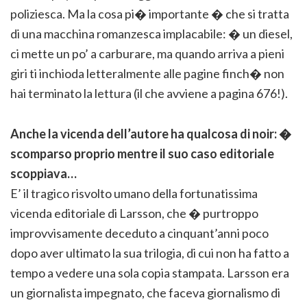
poliziesca. Ma la cosa pi� importante � che si tratta
di una macchina romanzesca implacabile: � un diesel,
ci mette un po’ a carburare, ma quando arriva a pieni
giri ti inchioda letteralmente alle pagine finch� non
hai terminato la lettura (il che avviene a pagina 676!).
Anche la vicenda dell’autore ha qualcosa di noir: �
scomparso proprio mentre il suo caso editoriale
scoppiava…
E’ il tragico risvolto umano della fortunatissima
vicenda editoriale di Larsson, che � purtroppo
improvvisamente deceduto a cinquant’anni poco
dopo aver ultimato la sua trilogia, di cui non ha fatto a
tempo a vedere una sola copia stampata. Larsson era
un giornalista impegnato, che faceva giornalismo di