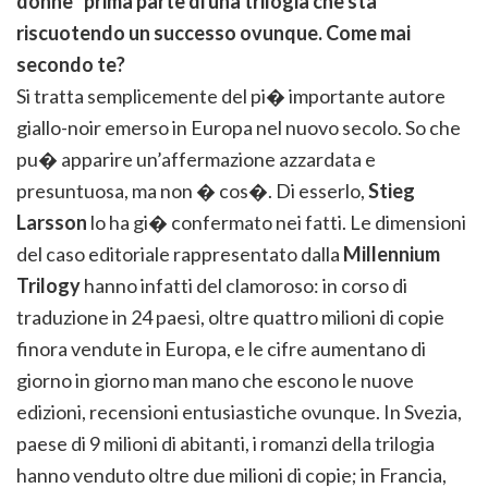
donne” prima parte di una trilogia che sta
riscuotendo un successo ovunque. Come mai
secondo te?
Si tratta semplicemente del pi� importante autore
giallo-noir emerso in Europa nel nuovo secolo. So che
pu� apparire un’affermazione azzardata e
presuntuosa, ma non � cos�. Di esserlo,
Stieg
Larsson
lo ha gi� confermato nei fatti. Le dimensioni
del caso editoriale rappresentato dalla
Millennium
Trilogy
hanno infatti del clamoroso: in corso di
traduzione in 24 paesi, oltre quattro milioni di copie
finora vendute in Europa, e le cifre aumentano di
giorno in giorno man mano che escono le nuove
edizioni, recensioni entusiastiche ovunque. In Svezia,
paese di 9 milioni di abitanti, i romanzi della trilogia
hanno venduto oltre due milioni di copie; in Francia,