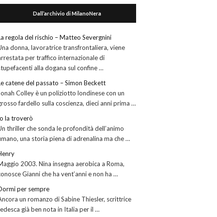
Dall’archivio di MilanoNera
La regola del rischio – Matteo Severgnini
Una donna, lavoratrice transfrontaliera, viene
arrestata per traffico internazionale di
stupefacenti alla dogana sul confine …
Le catene del passato – Simon Beckett
Jonah Colley è un poliziotto londinese con un
grosso fardello sulla coscienza, dieci anni prima …
Io la troverò
Un thriller che sonda le profondità dell’animo
umano, una storia piena di adrenalina ma che …
Henry
Maggio 2003. Nina insegna aerobica a Roma,
conosce Gianni che ha vent’anni e non ha …
Dormi per sempre
Ancora un romanzo di Sabine Thiesler, scrittrice
tedesca già ben nota in Italia per il …