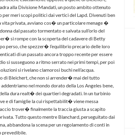
adra alla Divisione Mandati, un posto ambito ottenuto
 per meri scopi politici dai vertici del Lapd. Divenuti ben
lla vita privata, avviano cos� un particolare menage �
 donna dal passato tormentato e salvata sull’orlo del
 per� si rompe con la scoperta del cadavere di Betty
mpo perso, che spezzer� l’equilibrio precario delle loro
menticati di un passato ancora troppo recente per essere
idio si susseguono a ritmo serrato nei primi tempi, per poi
oluzioni si rivelano clamorosi buchi nell’acqua.
o di Bleichert, che non si arrender� mai del tutto
i addentriamo nel mondo dorato della Los Angeles bene,
 della dura realt� dei quartieri degradati. In un turbinio
ove e di famiglie la cui rispettabilit� viene messa
accio trover� finalmente la traccia giusta a scapito
privata. Tutto questo mentre Blanchard, perseguitato dai
ima, abbandona la scena per un regolamento di conti in
 prevedibile.