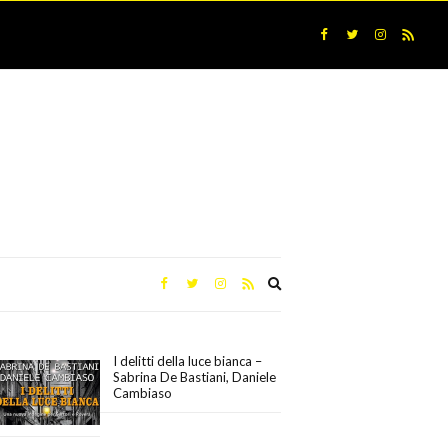
Expand
search
form
I delitti della luce bianca –
Sabrina De Bastiani, Daniele
Cambiaso