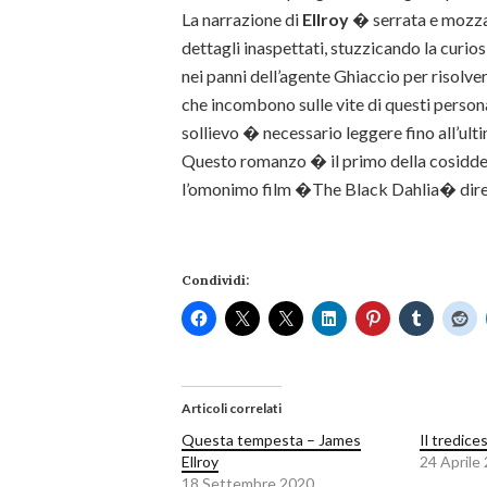
La narrazione di
Ellroy
� serrata e mozzaf
dettagli inaspettati, stuzzicando la curi
nei panni dell’agente Ghiaccio per risolver
che incombono sulle vite di questi personag
sollievo � necessario leggere fino all’ulti
Questo romanzo � il primo della cosidd
l’omonimo film �The Black Dahlia� dire
Condividi:
Articoli correlati
Questa tempesta – James
Il tredice
Ellroy
24 Aprile
18 Settembre 2020