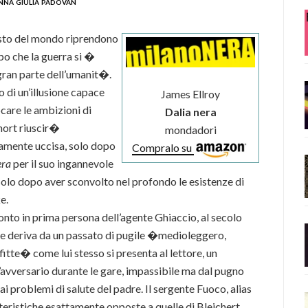
nna giulia padovan
 resto del mondo riprendono
po che la guerra si �
gran parte dell’umanit�.
 di un’illusione capace
James Ellroy
care le ambizioni di
Dalia nera
Short riuscir�
mondadori
amente uccisa, solo dopo
Compralo su
era
per il suo ingannevole
olo dopo aver sconvolto nel profondo le esistenze di
e.
nto in prima persona dell’agente Ghiaccio, al secolo
e deriva da un passato di pugile �medioleggero,
fitte� come lui stesso si presenta al lettore, un
avversario durante le gare, impassibile ma dal pugno
 ai problemi di salute del padre. Il sergente Fuoco, alias
teristiche esattamente opposte a quelle di Bleichert,