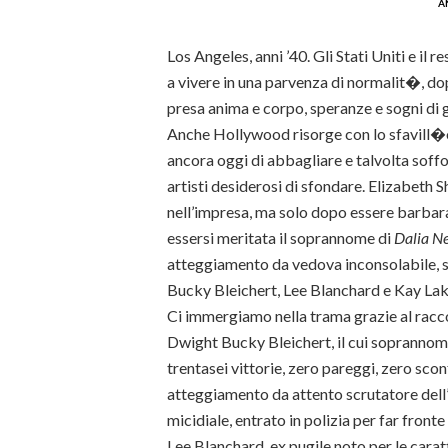
a
Los Angeles, anni ’40. Gli Stati Uniti e il
a vivere in una parvenza di normalit�, do
presa anima e corpo, speranze e sogni di 
Anche Hollywood risorge con lo sfavill�o
ancora oggi di abbagliare e talvolta soffo
artisti desiderosi di sfondare. Elizabeth 
nell’impresa, ma solo dopo essere barbar
essersi meritata il soprannome di
Dalia N
atteggiamento da vedova inconsolabile, s
Bucky Bleichert, Lee Blanchard e Kay Lak
Ci immergiamo nella trama grazie al racco
Dwight Bucky Bleichert, il cui soprannom
trentasei vittorie, zero pareggi, zero scon
atteggiamento da attento scrutatore dell’
micidiale, entrato in polizia per far fronte
Lee Blanchard, ex pugile noto per le carat