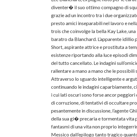
diventer� il suo ottimo compagno di squ
grazie ad un incontro tra i due organizzato
presto amici inseparabili nel lavoro e ne
trois che coinvolge la bella Kay Lake, una
baratro da Blanchard. L’apparente idillio
Short, aspirante attrice e prostituta a te
esistenze riportando alla luce episodi di
del tutto cancellato. Le indagini sull’omic
rallentare a mano a mano che le possibili s
Attraverso lo sguardo intelligente e argut
continuando le indagini caparbiamente, c
i cui lati oscuri sono forse ancor peggiori
di corruzione, di tentativi di occultare pr
pesantemente in discussione, l’agente Ghi
della sua gi� precaria e tormentata vita 
fantasmi di una vita non proprio integerr
Messico dall’epilogo tanto tragico quanto