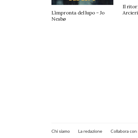
Il rito
Arcieri
L’impronta del lupo – Jo
Nesbø
Chi siamo
La redazione
Collabora con 