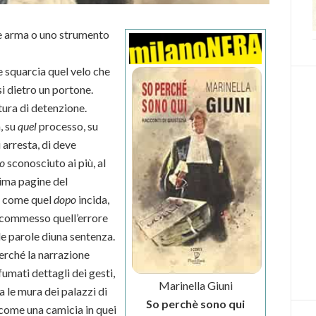
ce arma o uno strumento
he squarcia quel velo che
i dietro un portone.
ttura di detenzione.
, su
quel
processo, su
 arresta, di deve
o
sconosciuto ai più, al
prima pagine del
i come quel
dopo
incida,
a commesso quell’errore
le parole diuna sentenza.
perché la narrazione
sfumati dettagli dei gesti,
Marinella Giuni
a le mura dei palazzi di
So perchè sono qui
 come una camicia in quei