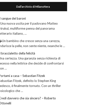
Dall’archivio di MilanoNera
Il sangue dei baroni
Una nuova uscita per il padovano Matteo
Strukul, multiforme penna del panorama
letterario italiano, …
�Un bambino che cresce senza una carezza,
indurisce la pelle, non sente niente, neanche le …
Il braccialetto della felicità
Una certezza. Una garanzia senza richiesta di
recesso nella lettrice che decide di confrontarsi
con …
Portami a casa – Sebastian Fitzek
Sebastian Fitzek, definito lo Stephen King
tedesco, è finalmente tornato. Con un thriller
psicologico che …
Credi davvero che sia sincero? – Roberto
Ottonelli