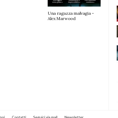
Una ragazza malvagia –
Alex Marwood
noi
Contatti
Seguici via mail
Newsletter