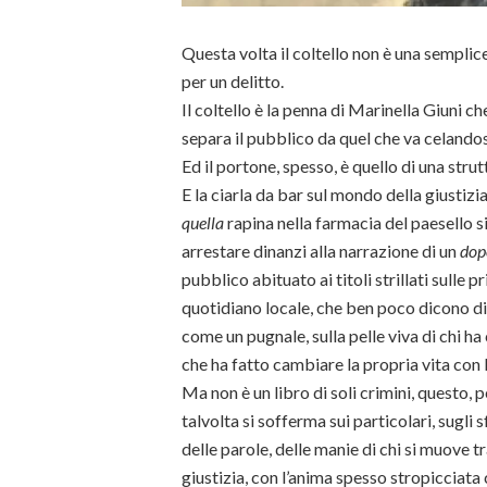
Questa volta il coltello non è una sempli
per un delitto.
Il coltello è la penna di Marinella Giuni c
separa il pubblico da quel che va celandos
Ed il portone, spesso, è quello di una stru
E la ciarla da bar sul mondo della giustizia
quella
rapina nella farmacia del paesello si
arrestare dinanzi alla narrazione di un
dop
pubblico abituato ai titoli strillati sulle 
quotidiano locale, che ben poco dicono d
come un pugnale, sulla pelle viva di chi h
che ha fatto cambiare la propria vita con 
Ma non è un libro di soli crimini, questo, 
talvolta si sofferma sui particolari, sugli 
delle parole, delle manie di chi si muove tr
giustizia, con l’anima spesso stropicciata