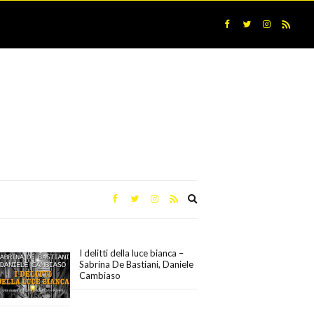
Expand
search
form
I delitti della luce bianca –
Sabrina De Bastiani, Daniele
Cambiaso