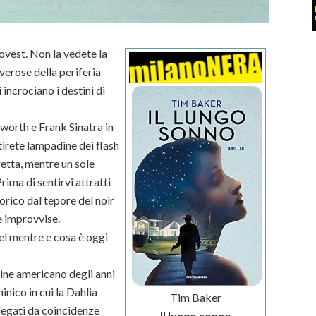
ovest. Non la vedete la
verose della periferia
 incrociano i destini di
worth e Frank Sinatra in
tirete lampadine dei flash
retta, mentre un sole
rima di sentirvi attratti
orico dal tepore del noir
 e improvvise.
el mentre e cosa è oggi
mine americano degli anni
nico in cui la Dahlia
Tim Baker
 legati da coincidenze
Il lungo sonno