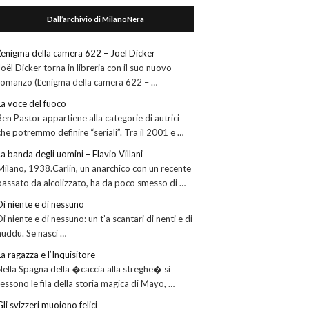
Dall’archivio di MilanoNera
L’enigma della camera 622 – Joël Dicker
Joël Dicker torna in libreria con il suo nuovo
romanzo (L’enigma della camera 622 – …
La voce del fuoco
Ben Pastor appartiene alla categorie di autrici
che potremmo definire “seriali”. Tra il 2001 e …
La banda degli uomini – Flavio Villani
Milano, 1938.Carlin, un anarchico con un recente
passato da alcolizzato, ha da poco smesso di …
Di niente e di nessuno
Di niente e di nessuno: un t’a scantari di nenti e di
nuddu. Se nasci …
La ragazza e l’Inquisitore
Nella Spagna della �caccia alla streghe� si
tessono le fila della storia magica di Mayo, …
Gli svizzeri muoiono felici