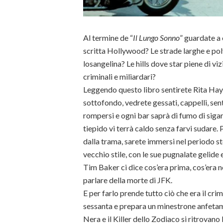
Al termine de “
Il Lungo Sonno
” guardate a 
scritta Hollywood? Le strade larghe e pol
losangelina? Le hills dove star piene di vizi
criminali e miliardari?
Leggendo questo libro sentirete Rita Hay
sottofondo, vedrete gessati, cappelli, sen
rompersi e ogni bar saprà di fumo di siga
tiepido vi terrà caldo senza farvi sudare. P
dalla trama, sarete immersi nel periodo st
vecchio stile, con le sue pugnalate gelide
Tim Baker ci dice cos’era prima, cos’era n
parlare della morte di JFK.
E per farlo prende tutto ciò che era il cri
sessanta e prepara un minestrone anfetami
Nera e il Killer dello Zodiaco si ritrovano