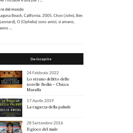
per i notabili e una per i …
I re del mondo
Laguna Beach, California. 2005. Chon (John), Ben
(Leonard), O (Ophelia) sono amici, si amano,
fanno …
Da riscoprire
24 Febbraio 2022
Lo strano delitto delle
sorelle Bedin – Chicca
Maralfa
17 Aprile 2019
La ragazza della palude
28 Settembre 2016
Il gioco del male