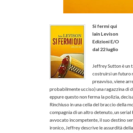
Si fermi qui
Iain Levison
Edizioni E/O
dal 22 luglio
Jeffrey Sutton è un t
costruirsi un futuro 
preavviso, viene arr
probabilmente ucciso) una ragazzina di do
eppure questo non ferma la polizia, decisa
Rinchiuso in una cella del braccio della mo
compagnia di un altro detenuto, un serial k
avvocato incompetente, il suo destino s
ironico, Jeffrey descrive le assurdità dell