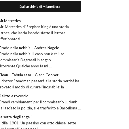
Dall’archivio di MilanoNera
Mr.Mercedes
Mr. Mercedes di Stephen King è una storia
atroce, che lascia insoddisfatto il lettore
affezionatosi …
Grado nella nebbia – Andrea Nagele
Grado nella nebbia. Il caso non è chiuso,
commissaria DegrassiUn sogno
ricorrente.Qualche anno fa mi …
Clean – Tabula rasa – Glenn Cooper
Il dottor Steadman passerà alla storia perché ha
trovato il modo di curare l’incurabile: la …
Delitto e rovescio
Grandi cambiamenti per il commissario Luciani:
ha lasciato la polizia, si è trasferito a Barcellona …
La setta degli angeli
Sicilia, 1901. Un paesino con otto chiese, sette