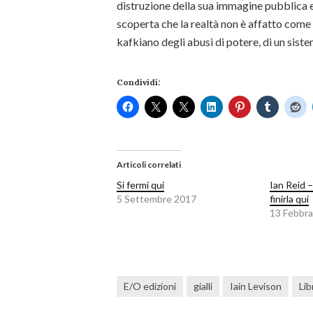
distruzione della sua immagine pubblica e 
scoperta che la realtà non è affatto come i 
kafkiano degli abusi di potere, di un sist
Condividi:
Articoli correlati
Si fermi qui
Ian Reid 
5 Settembre 2017
finirla qui
13 Febbra
E/O edizioni
gialli
Iain Levison
Lib