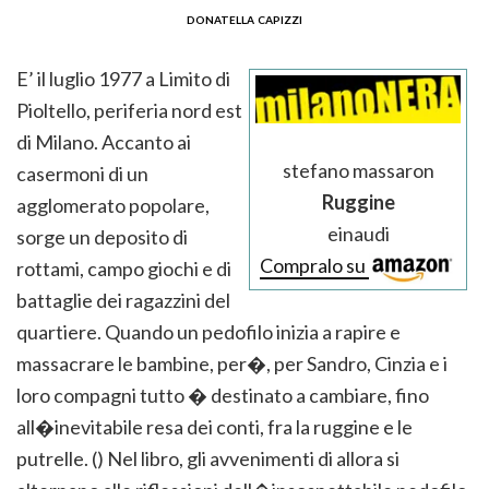
donatella capizzi
E’ il luglio 1977 a Limito di
Pioltello, periferia nord est
di Milano. Accanto ai
stefano massaron
casermoni di un
Ruggine
agglomerato popolare,
einaudi
sorge un deposito di
Compralo su
rottami, campo giochi e di
battaglie dei ragazzini del
quartiere. Quando un pedofilo inizia a rapire e
massacrare le bambine, per�, per Sandro, Cinzia e i
loro compagni tutto � destinato a cambiare, fino
all�inevitabile resa dei conti, fra la ruggine e le
putrelle. () Nel libro, gli avvenimenti di allora si