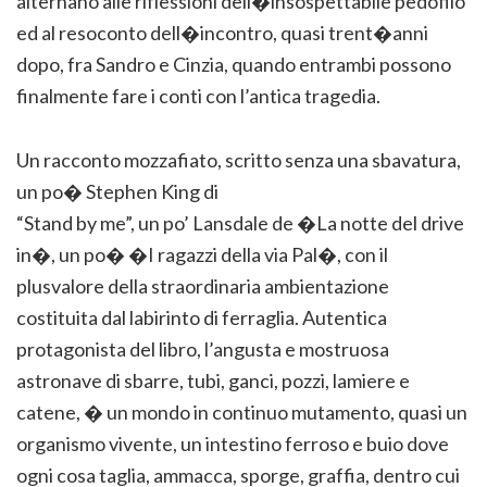
alternano alle riflessioni dell�insospettabile pedofilo
ed al resoconto dell�incontro, quasi trent�anni
dopo, fra Sandro e Cinzia, quando entrambi possono
finalmente fare i conti con l’antica tragedia.
Un racconto mozzafiato, scritto senza una sbavatura,
un po� Stephen King di
“Stand by me”, un po’ Lansdale de �La notte del drive
in�, un po� �I ragazzi della via Pal�, con il
plusvalore della straordinaria ambientazione
costituita dal labirinto di ferraglia. Autentica
protagonista del libro, l’angusta e mostruosa
astronave di sbarre, tubi, ganci, pozzi, lamiere e
catene, � un mondo in continuo mutamento, quasi un
organismo vivente, un intestino ferroso e buio dove
ogni cosa taglia, ammacca, sporge, graffia, dentro cui