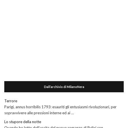
Dall’archivio di MilanoNera
Terrore
Parigi, annus horribilis 1793: esauriti gli entusiasmi rivoluzionari, per
sopravvivere alle pressioni interne ed ai …
Lo stupore della notte
Quando ho letto dell’uscita del nuovo romanzo di Pulixi con