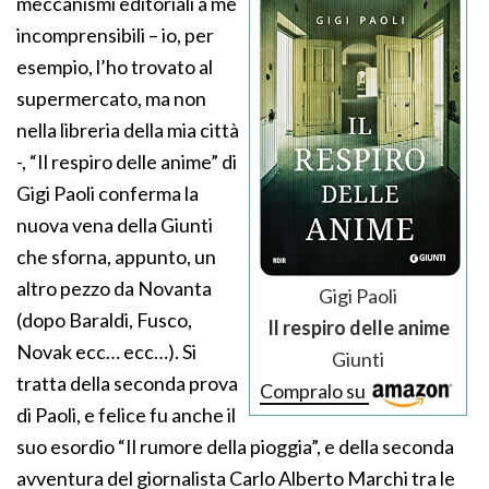
meccanismi editoriali a me
incomprensibili – io, per
esempio, l’ho trovato al
supermercato, ma non
nella libreria della mia città
-, “Il respiro delle anime” di
Gigi Paoli conferma la
nuova vena della Giunti
che sforna, appunto, un
altro pezzo da Novanta
Gigi Paoli
(dopo Baraldi, Fusco,
Il respiro delle anime
Novak ecc… ecc…). Si
Giunti
tratta della seconda prova
Compralo su
di Paoli, e felice fu anche il
suo esordio “Il rumore della pioggia”, e della seconda
avventura del giornalista Carlo Alberto Marchi tra le