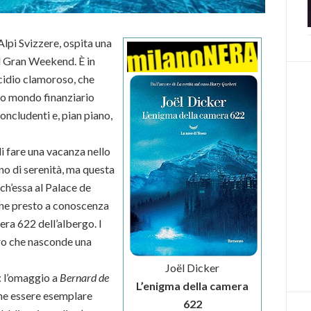
Alpi Svizzere, ospita una
il Gran Weekend. È in
cidio clamoroso, che
ero mondo finanziario
concludenti e, pian piano,
i fare una vacanza nello
no di serenità, ma questa
ch’essa al Palace de
iene presto a conoscenza
mera 622 dell’albergo. I
ero che nasconde una
Joël Dicker
: l’omaggio a
Bernard de
L’enigma della camera
che essere esemplare
622