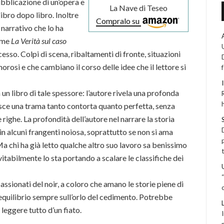
ubblicazione di un’opera e
La Nave di Teseo
 libro dopo libro. Inoltre
Compralo su
 narrativo che lo ha
come
La Verità sul caso
ccesso. Colpi di scena, ribaltamenti di fronte, situazioni
rosi e che cambiano il corso delle idee che il lettore si
n un libro di tale spessore: l’autore rivela una profonda
sce una trama tanto contorta quanto perfetta, senza
 righe. La profondità dell’autore nel narrare la storia
n alcuni frangenti noiosa, soprattutto se non si ama
a chi ha già letto qualche altro suo lavoro sa benissimo
evitabilmente lo sta portando a scalare le classifiche dei
ssionati del noir, a coloro che amano le storie piene di
n equilibrio sempre sull’orlo del cedimento. Potrebbe
 leggere tutto d’un fiato.