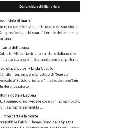
Dall’archivio di MilanoNera
Assassinio di marzo
Un ricco collezionista d’arte ucciso ne suo studio.
Due preziosi quadri spariti. L’erede dell’immensa
fortuna …
Il canto dell’upupa
Roberto Mistretta � uno scrittore italiano che
ha avuto successo in Germania prima di poter …
Segreti pericolosi – Linda Castillo
Difficile interrompere la lettura di “Segreti
pericolosi” (titolo originale “The hidden one”) un
thriller mozzafiato …
Ultima notte a Lisbona
“(…) ognuno di noi vede le cose con i propri occhi,
con la propria sensibilità …
L’ultima carta è la morte
Irresistibile Falcò, il James Bond della Spagna