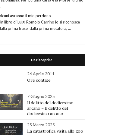
nazionalista. Ne “L’ultima carta è la Morte” ultimo
…
Alcuni avranno il mio perdono
Un libro di Luigi Romolo Carrino lo si riconosce
dalla prima frase, dalla prima metafora, …
Da riscoprire
26 Aprile 2011
Ore contate
7 Giugno 2025
Il delitto del dodicesimo
arcano – Il delitto del
dodicesimo arcano
25 Marzo 2025
La catastrofica visita allo zoo