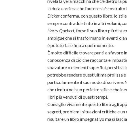
rivela la vera macchina che c’è dietro la p
la dura carriera che l’autore si è costruito
Dicker
conferma, con questo libro, lo stile
sempre contraddistinto in altri volumi, 
Harry Quebert,
forse il suo libro più di su
ambigue che si trasformano in eventi clamo
è potuto fare fino a quel momento.
È molto difficile trovare punti a sfavore i
conoscenza di ciò che racconta e imbasti
sbavature o elementi superflui, persi tra le
potrebbe rendere quest’ultima prolissa e i
particolarmente il suo modo di scrivere. M
che rientra nel suo perfetto stile e che in
libri più venduti di questi tempi.
Consiglio vivamente questo libro agli appa
segreti, problemi, situazioni critiche e u
risultare un libro impegnativo ma si lascia