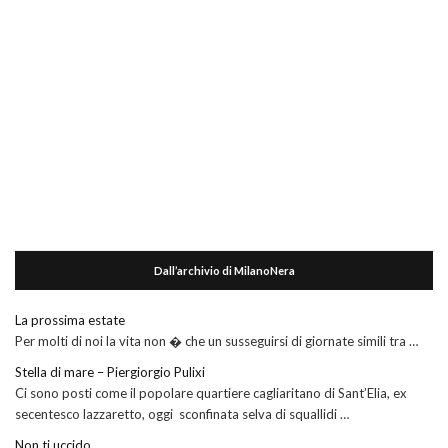
Dall’archivio di MilanoNera
La prossima estate
Per molti di noi la vita non � che un susseguirsi di giornate simili tra …
Stella di mare – Piergiorgio Pulixi
Ci sono posti come il popolare quartiere cagliaritano di Sant’Elia, ex
secentesco lazzaretto, oggi sconfinata selva di squallidi …
Non ti uccido